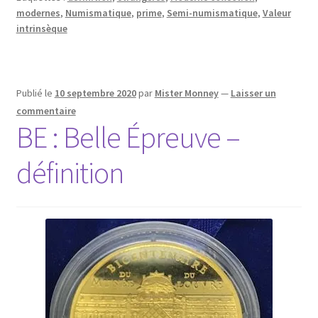
modernes
,
Numismatique
,
prime
,
Semi-numismatique
,
Valeur
intrinsèque
Publié le
10 septembre 2020
par
Mister Monney
—
Laisser un
commentaire
BE : Belle Épreuve –
définition