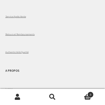
Service Après-Vente
Retours et Remboursements
Authenticité & Qualité
A PROPOS
Le blog
0
Recherche