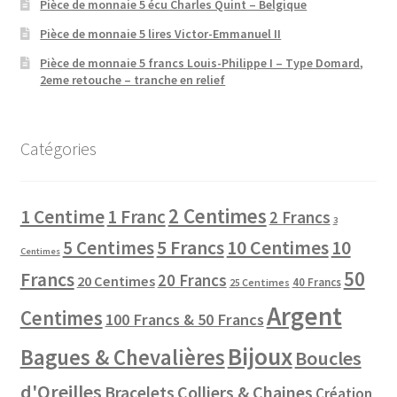
Pièce de monnaie 5 écu Charles Quint – Belgique
Pièce de monnaie 5 lires Victor-Emmanuel II
Pièce de monnaie 5 francs Louis-Philippe I – Type Domard,
2eme retouche – tranche en relief
Catégories
2 Centimes
1 Centime
1 Franc
2 Francs
3
10 Centimes
5 Centimes
5 Francs
10
Centimes
50
Francs
20 Francs
20 Centimes
40 Francs
25 Centimes
Argent
Centimes
100 Francs & 50 Francs
Bijoux
Bagues & Chevalières
Boucles
d'Oreilles
Colliers & Chaines
Bracelets
Création