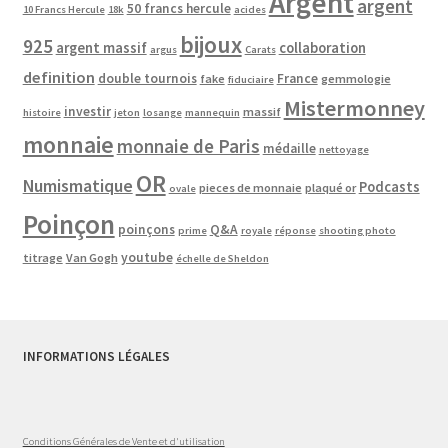
Argent
argent
50 francs hercule
10 Francs Hercule
18k
acides
bijoux
925
argent massif
collaboration
argus
Carats
definition
double tournois
France
fake
gemmologie
fiduciaire
Mistermonney
investir
massif
histoire
jeton
losange
mannequin
monnaie
monnaie de Paris
médaille
nettoyage
OR
Numismatique
Podcasts
pieces de monnaie
plaqué or
ovale
Poinçon
poinçons
Q&A
prime
royale
réponse
shooting photo
youtube
titrage
Van Gogh
échelle de Sheldon
INFORMATIONS LÉGALES
Conditions Générales de Vente et d'utilisation