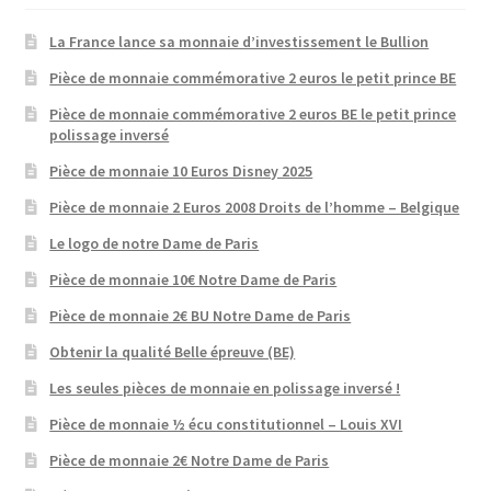
La France lance sa monnaie d’investissement le Bullion
Pièce de monnaie commémorative 2 euros le petit prince BE
Pièce de monnaie commémorative 2 euros BE le petit prince
polissage inversé
Pièce de monnaie 10 Euros Disney 2025
Pièce de monnaie 2 Euros 2008 Droits de l’homme – Belgique
Le logo de notre Dame de Paris
Pièce de monnaie 10€ Notre Dame de Paris
Pièce de monnaie 2€ BU Notre Dame de Paris
Obtenir la qualité Belle épreuve (BE)
Les seules pièces de monnaie en polissage inversé !
Pièce de monnaie ½ écu constitutionnel – Louis XVI
Pièce de monnaie 2€ Notre Dame de Paris