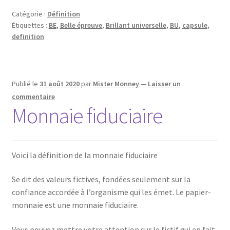
Catégorie :
Définition
Étiquettes :
BE
,
Belle épreuve
,
Brillant universelle
,
BU
,
capsule
,
definition
Publié le
31 août 2020
par
Mister Monney
—
Laisser un
commentaire
Monnaie fiduciaire
Voici la définition de la monnaie fiduciaire
Se dit des valeurs fictives, fondées seulement sur la
confiance accordée à l’organisme qui les émet. Le papier-
monnaie est une monnaie fiduciaire.
Vous pouvez mettre votre attention sur le fictif qui en fait