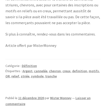
striures, chevrons, avec pour certaines des inscriptions ou
motifs en reliefs ou en creux, permettant aussitôt de
savoir si la pièce avait été travaillée ou pas. De cette façon,
les commerçants pouvaient ne pas accepter la pièce.
Si plus à connaître, rendez-vous dans les commentaires.
Article offert par MisterMonney
Catégorie :
Définition
Étiquettes :
Argent
,
cannelée
,
chevron
,
creux
,
definition
,
motifs
,
OR
,
relief
,
striée
,
symbole
,
tranche
Publié le
11 décembre 2020
par
Mister Monney
—
Laisser un
commentaire