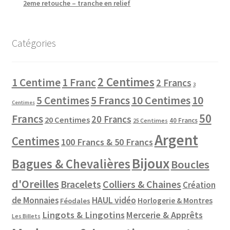
2eme retouche – tranche en relief
Catégories
2 Centimes
1 Centime
1 Franc
2 Francs
3
10 Centimes
5 Centimes
5 Francs
10
Centimes
50
Francs
20 Francs
20 Centimes
40 Francs
25 Centimes
Argent
Centimes
100 Francs & 50 Francs
Bijoux
Bagues & Chevalières
Boucles
d'Oreilles
Colliers & Chaines
Bracelets
Création
de Monnaies
HAUL vidéo
Horlogerie & Montres
Féodales
Lingots & Lingotins
Mercerie & Apprêts
Les Billets