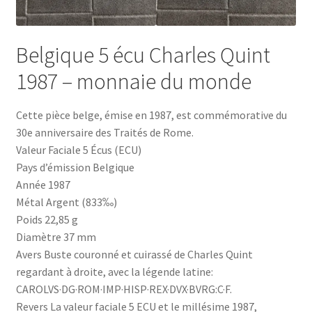
Belgique 5 écu Charles Quint
1987 – monnaie du monde
Cette pièce belge, émise en 1987, est commémorative du
30e anniversaire des Traités de Rome.
Valeur Faciale 5 Écus (ECU)
Pays d’émission Belgique
Année 1987
Métal Argent (833‰)
Poids 22,85 g
Diamètre 37 mm
Avers Buste couronné et cuirassé de Charles Quint
regardant à droite, avec la légende latine:
CAROLVS·DG·ROM·IMP·HISP·REX·DVX·BVRG:C·F.
Revers La valeur faciale 5 ECU et le millésime 1987,