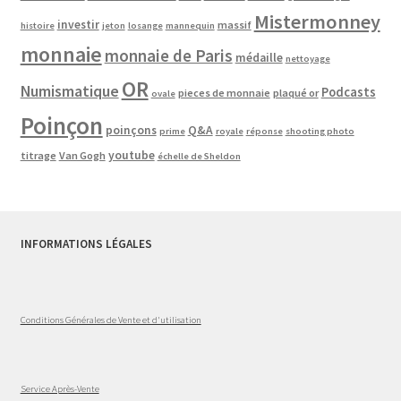
Mistermonney
investir
massif
histoire
jeton
losange
mannequin
monnaie
monnaie de Paris
médaille
nettoyage
OR
Numismatique
Podcasts
pieces de monnaie
plaqué or
ovale
Poinçon
poinçons
Q&A
prime
royale
réponse
shooting photo
youtube
titrage
Van Gogh
échelle de Sheldon
INFORMATIONS LÉGALES
Conditions Générales de Vente et d'utilisation
Service Après-Vente