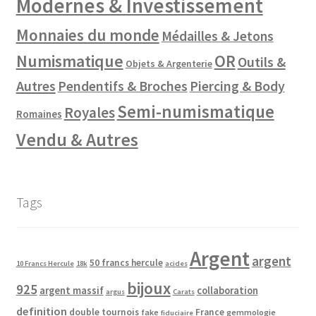
Modernes & Investissement
Monnaies du monde
Médailles & Jetons
Numismatique
OR
Outils &
Objets & Argenterie
Autres
Pendentifs & Broches
Piercing & Body
Semi-numismatique
Royales
Romaines
Vendu & Autres
Tags
Argent
argent
50 francs hercule
10 Francs Hercule
18k
acides
bijoux
925
argent massif
collaboration
argus
Carats
definition
double tournois
France
fake
gemmologie
fiduciaire