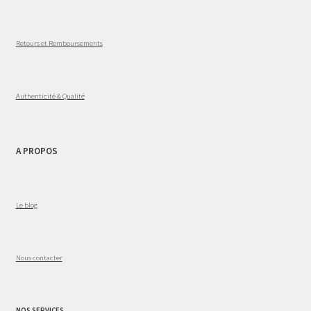
Retours et Remboursements
Authenticité & Qualité
A PROPOS
Le blog
Nous contacter
NOS SERVICES