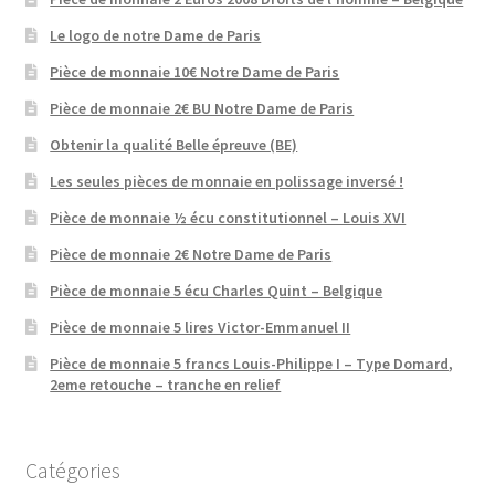
Le logo de notre Dame de Paris
Pièce de monnaie 10€ Notre Dame de Paris
Pièce de monnaie 2€ BU Notre Dame de Paris
Obtenir la qualité Belle épreuve (BE)
Les seules pièces de monnaie en polissage inversé !
Pièce de monnaie ½ écu constitutionnel – Louis XVI
Pièce de monnaie 2€ Notre Dame de Paris
Pièce de monnaie 5 écu Charles Quint – Belgique
Pièce de monnaie 5 lires Victor-Emmanuel II
Pièce de monnaie 5 francs Louis-Philippe I – Type Domard,
2eme retouche – tranche en relief
Catégories