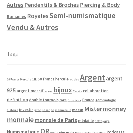
Autres
Pendentifs & Broches
Piercing & Body
Semi-numismatique
Royales
Romaines
Vendu & Autres
Tags
Argent
argent
50 francs hercule
10 Francs Hercule
18k
acides
bijoux
925
argent massif
collaboration
argus
Carats
definition
double tournois
France
fake
gemmologie
fiduciaire
Mistermonney
investir
massif
histoire
jeton
losange
mannequin
monnaie
monnaie de Paris
médaille
nettoyage
OR
Numismatique
Podcasts
pieces de monnaie
plaqué or
ovale