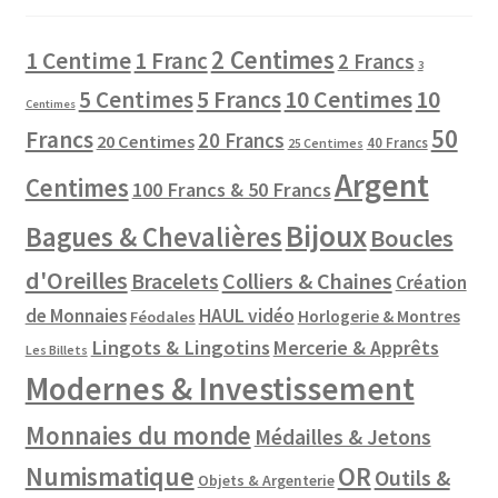
2 Centimes
1 Centime
1 Franc
2 Francs
3
10 Centimes
5 Centimes
5 Francs
10
Centimes
50
Francs
20 Francs
20 Centimes
40 Francs
25 Centimes
Argent
Centimes
100 Francs & 50 Francs
Bijoux
Bagues & Chevalières
Boucles
d'Oreilles
Colliers & Chaines
Bracelets
Création
de Monnaies
HAUL vidéo
Horlogerie & Montres
Féodales
Lingots & Lingotins
Mercerie & Apprêts
Les Billets
Modernes & Investissement
Monnaies du monde
Médailles & Jetons
Numismatique
OR
Outils &
Objets & Argenterie