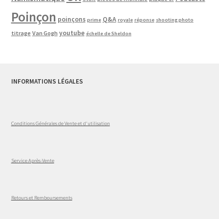
Poinçon
poinçons
Q&A
prime
royale
réponse
shooting photo
youtube
titrage
Van Gogh
échelle de Sheldon
INFORMATIONS LÉGALES
Conditions Générales de Vente et d'utilisation
Service Après-Vente
Retours et Remboursements