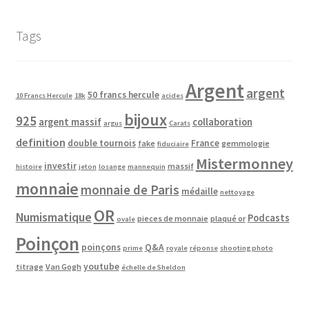
Tags
Argent
argent
50 francs hercule
10 Francs Hercule
18k
acides
bijoux
925
argent massif
collaboration
argus
Carats
definition
double tournois
France
fake
gemmologie
fiduciaire
Mistermonney
investir
massif
histoire
jeton
losange
mannequin
monnaie
monnaie de Paris
médaille
nettoyage
OR
Numismatique
Podcasts
pieces de monnaie
plaqué or
ovale
Poinçon
poinçons
Q&A
prime
royale
réponse
shooting photo
youtube
titrage
Van Gogh
échelle de Sheldon