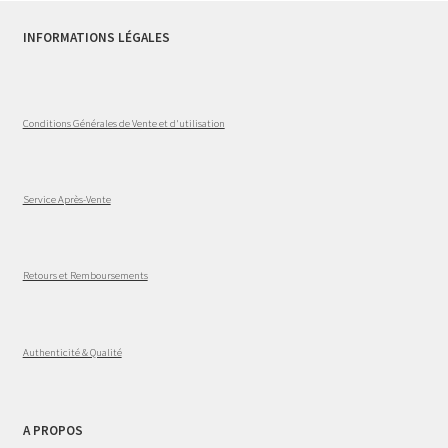
INFORMATIONS LÉGALES
Conditions Générales de Vente et d'utilisation
Service Après-Vente
Retours et Remboursements
Authenticité & Qualité
A PROPOS