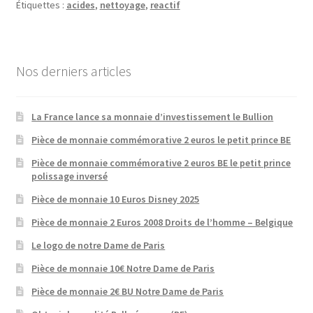
Étiquettes :
acides
,
nettoyage
,
reactif
Nos derniers articles
La France lance sa monnaie d’investissement le Bullion
Pièce de monnaie commémorative 2 euros le petit prince BE
Pièce de monnaie commémorative 2 euros BE le petit prince
polissage inversé
Pièce de monnaie 10 Euros Disney 2025
Pièce de monnaie 2 Euros 2008 Droits de l’homme – Belgique
Le logo de notre Dame de Paris
Pièce de monnaie 10€ Notre Dame de Paris
Pièce de monnaie 2€ BU Notre Dame de Paris