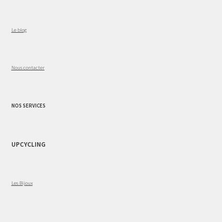
Le blog
Nous contacter
NOS SERVICES
UPCYCLING
Les Bijoux