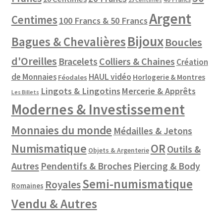
Argent
Centimes
100 Francs & 50 Francs
Bijoux
Bagues & Chevalières
Boucles
d'Oreilles
Colliers & Chaines
Bracelets
Création
de Monnaies
HAUL vidéo
Horlogerie & Montres
Féodales
Lingots & Lingotins
Mercerie & Apprêts
Les Billets
Modernes & Investissement
Monnaies du monde
Médailles & Jetons
Numismatique
OR
Outils &
Objets & Argenterie
Autres
Pendentifs & Broches
Piercing & Body
Semi-numismatique
Royales
Romaines
Vendu & Autres