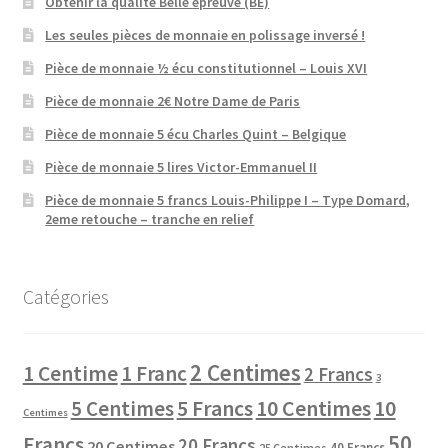
Obtenir la qualité Belle épreuve (BE)
Les seules pièces de monnaie en polissage inversé !
Pièce de monnaie ½ écu constitutionnel – Louis XVI
Pièce de monnaie 2€ Notre Dame de Paris
Pièce de monnaie 5 écu Charles Quint – Belgique
Pièce de monnaie 5 lires Victor-Emmanuel II
Pièce de monnaie 5 francs Louis-Philippe I – Type Domard,
2eme retouche – tranche en relief
Catégories
2 Centimes
1 Centime
1 Franc
2 Francs
3
10 Centimes
5 Centimes
5 Francs
10
Centimes
50
Francs
20 Francs
20 Centimes
40 Francs
25 Centimes