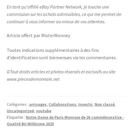
En tant qu’affilié eBay Partner Network, je touche une
commission sur les achats admissibles, ce qui me permet de
continuer à vous informer au mieux de vos att
entes.
Article offert par MisterMonney
Toutes indications supplémentaires à des fins
d’identification sont bienvenues via les commentaires.
©Tout droits articles et photos réservés et exclusifs au site
www.piecesdemonnaie.net
Catégories :
arrivages
,
Collaborations
,
Investir
,
Non classé
,
Uncategorized
,
youtube
Étiquette :
Notre-Dame de Paris Monnaie de 2€ commémorative -
Qualité BU Millésime 2025