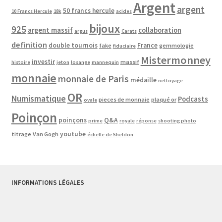
Argent
argent
50 francs hercule
10 Francs Hercule
18k
acides
bijoux
925
argent massif
collaboration
argus
Carats
definition
double tournois
France
fake
gemmologie
fiduciaire
Mistermonney
investir
massif
histoire
jeton
losange
mannequin
monnaie
monnaie de Paris
médaille
nettoyage
OR
Numismatique
Podcasts
pieces de monnaie
plaqué or
ovale
Poinçon
poinçons
Q&A
prime
royale
réponse
shooting photo
youtube
titrage
Van Gogh
échelle de Sheldon
INFORMATIONS LÉGALES