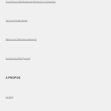
Conditions Générales de Vente et d'utilisation
Service Après-Vente
Retours et Remboursements
Authenticité & Qualité
A PROPOS
Le blog