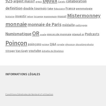
bijoux
925
argent massif
collaboration
argus
Carats
definition
double tournois
France
fake
gemmologie
fiduciaire
Mistermonney
investir
massif
histoire
jeton
losange
mannequin
monnaie
monnaie de Paris
médaille
nettoyage
OR
Numismatique
Podcasts
pieces de monnaie
plaqué or
ovale
Poinçon
poinçons
Q&A
prime
royale
réponse
shooting photo
youtube
titrage
Van Gogh
échelle de Sheldon
INFORMATIONS LÉGALES
Conditions Générales de Vente et d'utilisation