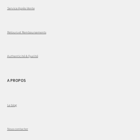
Service Après-Vente
Retours et Remboursements
Authenticité & Qualité
A PROPOS
Le blog
Nous contacter