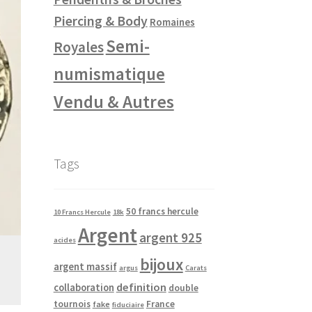
Piercing & Body
Romaines
Semi-
Royales
numismatique
Vendu & Autres
Tags
50 francs hercule
10 Francs Hercule
18k
Argent
argent 925
acides
bijoux
argent massif
argus
Carats
definition
collaboration
double
tournois
France
fake
fiduciaire