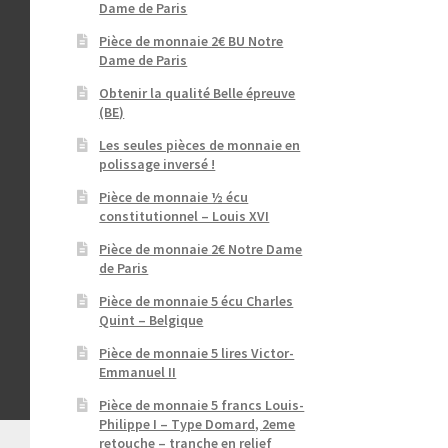
Dame de Paris
Pièce de monnaie 2€ BU Notre
Dame de Paris
Obtenir la qualité Belle épreuve
(BE)
Les seules pièces de monnaie en
polissage inversé !
Pièce de monnaie ½ écu
constitutionnel – Louis XVI
Pièce de monnaie 2€ Notre Dame
de Paris
Pièce de monnaie 5 écu Charles
Quint – Belgique
Pièce de monnaie 5 lires Victor-
Emmanuel II
Pièce de monnaie 5 francs Louis-
Philippe I – Type Domard, 2eme
retouche – tranche en relief