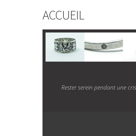
ACCUEIL
Rester serein pendant une cri