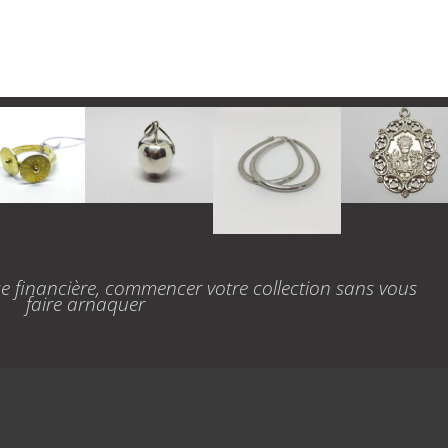
se financière, commencer votre collection sans vous
faire arnaquer