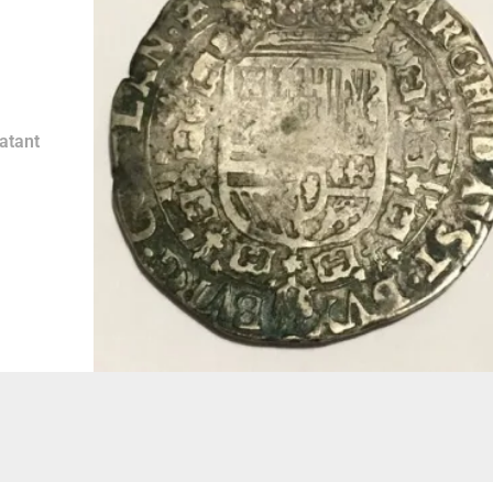
E
atant