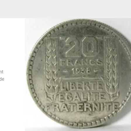
nt
de