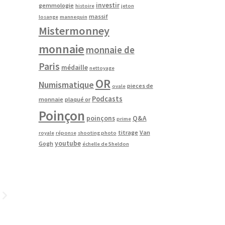
investir
gemmologie
histoire
jeton
massif
losange
mannequin
Mistermonney
monnaie
monnaie de
Paris
médaille
nettoyage
OR
Numismatique
pieces de
ovale
Podcasts
monnaie
plaqué or
Poinçon
poinçons
Q&A
prime
titrage
Van
royale
réponse
shooting photo
youtube
Gogh
échelle de Sheldon