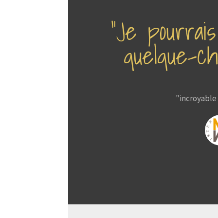
“Je pourrai
quelque-ch
"incroyable 