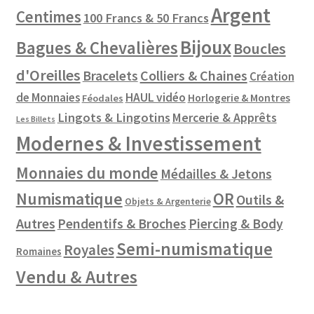
Argent
Centimes
100 Francs & 50 Francs
Bijoux
Bagues & Chevalières
Boucles
d'Oreilles
Colliers & Chaines
Bracelets
Création
de Monnaies
HAUL vidéo
Horlogerie & Montres
Féodales
Lingots & Lingotins
Mercerie & Apprêts
Les Billets
Modernes & Investissement
Monnaies du monde
Médailles & Jetons
Numismatique
OR
Outils &
Objets & Argenterie
Autres
Pendentifs & Broches
Piercing & Body
Semi-numismatique
Royales
Romaines
Vendu & Autres