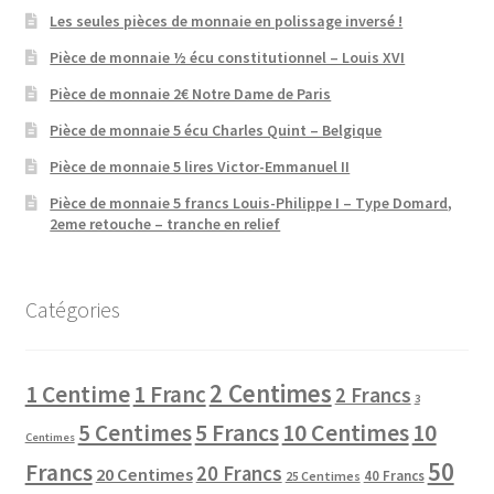
Les seules pièces de monnaie en polissage inversé !
Pièce de monnaie ½ écu constitutionnel – Louis XVI
Pièce de monnaie 2€ Notre Dame de Paris
Pièce de monnaie 5 écu Charles Quint – Belgique
Pièce de monnaie 5 lires Victor-Emmanuel II
Pièce de monnaie 5 francs Louis-Philippe I – Type Domard,
2eme retouche – tranche en relief
Catégories
2 Centimes
1 Centime
1 Franc
2 Francs
3
10 Centimes
5 Centimes
5 Francs
10
Centimes
50
Francs
20 Francs
20 Centimes
40 Francs
25 Centimes