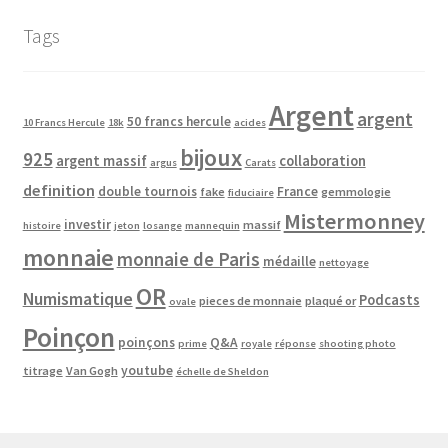
Tags
Argent
argent
50 francs hercule
10 Francs Hercule
18k
acides
bijoux
925
argent massif
collaboration
argus
Carats
definition
double tournois
France
fake
gemmologie
fiduciaire
Mistermonney
investir
massif
histoire
jeton
losange
mannequin
monnaie
monnaie de Paris
médaille
nettoyage
OR
Numismatique
Podcasts
pieces de monnaie
plaqué or
ovale
Poinçon
poinçons
Q&A
prime
royale
réponse
shooting photo
youtube
titrage
Van Gogh
échelle de Sheldon