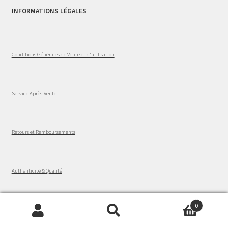
INFORMATIONS LÉGALES
Conditions Générales de Vente et d'utilisation
Service Après-Vente
Retours et Remboursements
Authenticité & Qualité
0
A PROPOS
Recherche