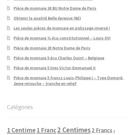
Pièce de monnaie 2€ BU Notre Dame de Paris
Obtenir la qualité Belle épreuve (BE)
Les seules pièces de monnaie en polissage inversé !
Pièce de monnaie ½ écu constitutionnel – Louis XVI
Pièce de monnaie 2€ Notre Dame de Paris
Pièce de monnaie 5 écu Charles Quint – Belgique
Pièce de monnaie 5 lires Victor-Emmanuel II
Pièce de monnaie 5 francs Louis-Philippe I – Type Domard,
2eme retouche – tranche en relief
Catégories
2 Centimes
1 Centime
1 Franc
2 Francs
3