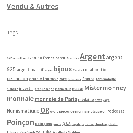
Vendu & Autres
Tags
Argent
argent
50 francs hercule
10 Francs Hercule
18k
acides
bijoux
925
argent massif
collaboration
argus
Carats
definition
double tournois
France
fake
gemmologie
fiduciaire
Mistermonney
investir
massif
histoire
jeton
losange
mannequin
monnaie
monnaie de Paris
médaille
nettoyage
OR
Numismatique
Podcasts
pieces de monnaie
plaqué or
ovale
Poinçon
poinçons
Q&A
prime
royale
réponse
shooting photo
youtube
titrage
Van Gogh
échelle de Sheldon