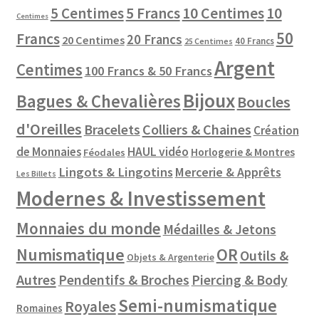
10 Centimes
5 Centimes
5 Francs
10
Centimes
50
Francs
20 Francs
20 Centimes
40 Francs
25 Centimes
Argent
Centimes
100 Francs & 50 Francs
Bijoux
Bagues & Chevalières
Boucles
d'Oreilles
Colliers & Chaines
Bracelets
Création
de Monnaies
HAUL vidéo
Horlogerie & Montres
Féodales
Lingots & Lingotins
Mercerie & Apprêts
Les Billets
Modernes & Investissement
Monnaies du monde
Médailles & Jetons
Numismatique
OR
Outils &
Objets & Argenterie
Autres
Pendentifs & Broches
Piercing & Body
Semi-numismatique
Royales
Romaines