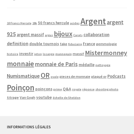
Argent
argent
50 francs hercule
10 Francs Hercule
18k
acides
bijoux
925
argent massif
collaboration
argus
Carats
definition
double tournois
France
fake
gemmologie
fiduciaire
Mistermonney
investir
massif
histoire
jeton
losange
mannequin
monnaie
monnaie de Paris
médaille
nettoyage
OR
Numismatique
Podcasts
pieces de monnaie
plaqué or
ovale
Poinçon
poinçons
Q&A
prime
royale
réponse
shooting photo
youtube
titrage
Van Gogh
échelle de Sheldon
INFORMATIONS LÉGALES