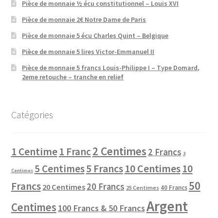
Pièce de monnaie ½ écu constitutionnel – Louis XVI
Pièce de monnaie 2€ Notre Dame de Paris
Pièce de monnaie 5 écu Charles Quint – Belgique
Pièce de monnaie 5 lires Victor-Emmanuel II
Pièce de monnaie 5 francs Louis-Philippe I – Type Domard,
2eme retouche – tranche en relief
Catégories
2 Centimes
1 Centime
1 Franc
2 Francs
3
10 Centimes
5 Centimes
5 Francs
10
Centimes
50
Francs
20 Francs
20 Centimes
40 Francs
25 Centimes
Argent
Centimes
100 Francs & 50 Francs