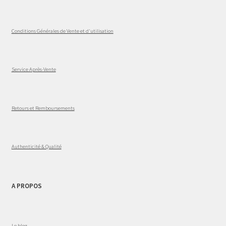
Conditions Générales de Vente et d'utilisation
Service Après-Vente
Retours et Remboursements
Authenticité & Qualité
A PROPOS
Le blog