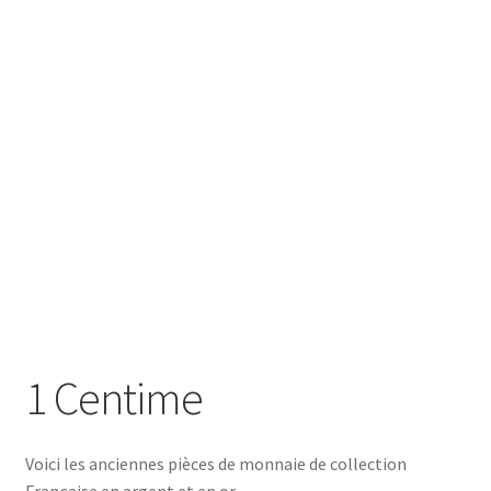
SE CONNECTER
1 Centime
Voici les anciennes pièces de monnaie de collection
Française en argent et en or