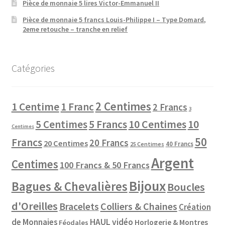
Pièce de monnaie 5 lires Victor-Emmanuel II
Pièce de monnaie 5 francs Louis-Philippe I – Type Domard,
2eme retouche – tranche en relief
Catégories
2 Centimes
1 Centime
1 Franc
2 Francs
3
10 Centimes
5 Centimes
5 Francs
10
Centimes
50
Francs
20 Francs
20 Centimes
40 Francs
25 Centimes
Argent
Centimes
100 Francs & 50 Francs
Bijoux
Bagues & Chevalières
Boucles
d'Oreilles
Colliers & Chaines
Bracelets
Création
de Monnaies
HAUL vidéo
Horlogerie & Montres
Féodales