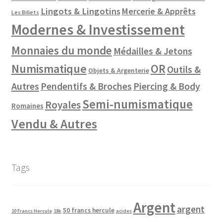
Lingots & Lingotins
Mercerie & Apprêts
Les Billets
Modernes & Investissement
Monnaies du monde
Médailles & Jetons
Numismatique
OR
Outils &
Objets & Argenterie
Autres
Pendentifs & Broches
Piercing & Body
Semi-numismatique
Royales
Romaines
Vendu & Autres
Tags
Argent
argent
50 francs hercule
10 Francs Hercule
18k
acides