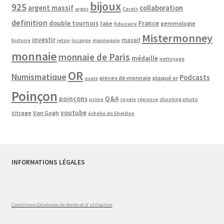
bijoux
925
argent massif
collaboration
argus
Carats
definition
double tournois
France
fake
gemmologie
fiduciaire
Mistermonney
investir
massif
histoire
jeton
losange
mannequin
monnaie
monnaie de Paris
médaille
nettoyage
OR
Numismatique
Podcasts
pieces de monnaie
plaqué or
ovale
Poinçon
poinçons
Q&A
prime
royale
réponse
shooting photo
youtube
titrage
Van Gogh
échelle de Sheldon
INFORMATIONS LÉGALES
Conditions Générales de Vente et d'utilisation