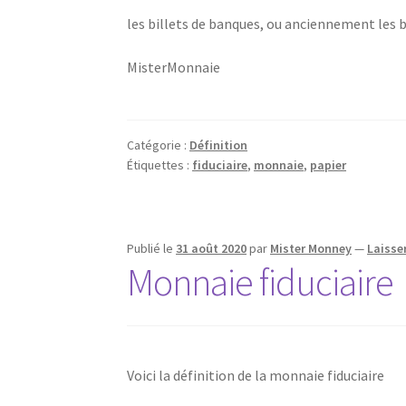
les billets de banques, ou anciennement les
MisterMonnaie
Catégorie :
Définition
Étiquettes :
fiduciaire
,
monnaie
,
papier
Publié le
31 août 2020
par
Mister Monney
—
Laisse
Monnaie fiduciaire
Voici la définition de la monnaie fiduciaire