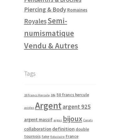
Piercing & Body
Romaines
Semi-
Royales
numismatique
Vendu & Autres
Tags
50 francs hercule
10 Francs Hercule
18k
Argent
argent 925
acides
bijoux
argent massif
argus
Carats
definition
collaboration
double
tournois
France
fake
fiduciaire