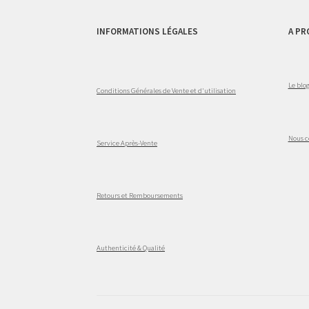
INFORMATIONS LÉGALES
A PR
Le blo
Conditions Générales de Vente et d'utilisation
Nous c
Service Après-Vente
Retours et Remboursements
Authenticité & Qualité