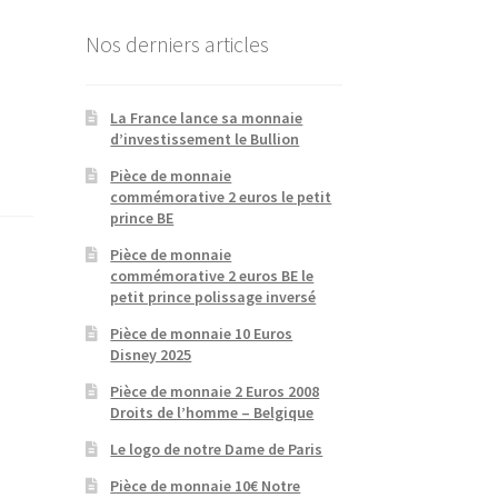
Nos derniers articles
La France lance sa monnaie
d’investissement le Bullion
Pièce de monnaie
commémorative 2 euros le petit
prince BE
Pièce de monnaie
commémorative 2 euros BE le
petit prince polissage inversé
Pièce de monnaie 10 Euros
Disney 2025
Pièce de monnaie 2 Euros 2008
Droits de l’homme – Belgique
Le logo de notre Dame de Paris
Pièce de monnaie 10€ Notre