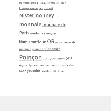
investir
gemmologie
histoire
jeton
massif
losange
mannequin
Mistermonney
monnaie
monnaie de
Paris
médaille
nettoyage
OR
Numismatique
pieces de
ovale
Podcasts
monnaie
plaqué or
Poinçon
poinçons
Q&A
prime
titrage
Van
royale
réponse
shooting photo
youtube
Gogh
échelle de Sheldon