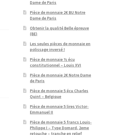
Dame de Paris
Pièce de monnaie 2€ BU Notre
Dame de Paris
Obtenir la qualité Belle épreuve
(BE)
Les seules pièces de monnaie en
polissage inversé !
Pièce de monnaie ½ écu
constitutionnel – Louis XVI
Pièce de monnaie 2€ Notre Dame
de Paris
Pièce de monnaie 5 écu Charles
Quint – Belgique
Pièce de monnaie 5 lires Victor-
Emmanuel II
Pièce de monnaie 5 francs Louis-
Philippe I – Type Domard, 2eme
retouche – tranche en relief