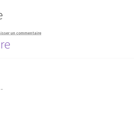
e
aisser un commentaire
ire
 –