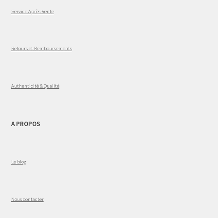
Service Après-Vente
Retours et Remboursements
Authenticité & Qualité
A PROPOS
Le blog
Nous contacter