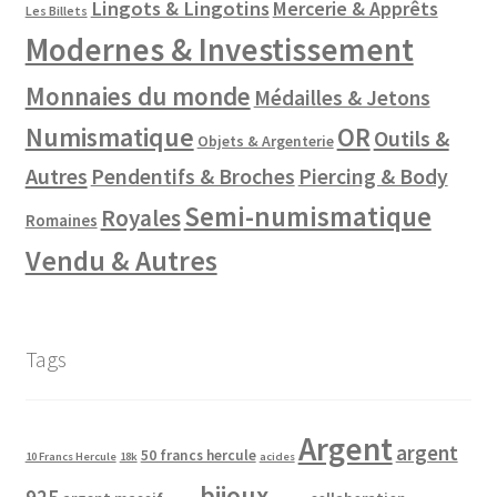
Lingots & Lingotins
Mercerie & Apprêts
Les Billets
Modernes & Investissement
Monnaies du monde
Médailles & Jetons
Numismatique
OR
Outils &
Objets & Argenterie
Autres
Pendentifs & Broches
Piercing & Body
Semi-numismatique
Royales
Romaines
Vendu & Autres
Tags
Argent
argent
50 francs hercule
10 Francs Hercule
18k
acides
bijoux
925