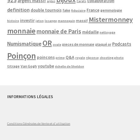
argent massif
collaboration
argus
Carats
definition
double tournois
France
fake
gemmologie
fiduciaire
Mistermonney
investir
massif
histoire
jeton
losange
mannequin
monnaie
monnaie de Paris
médaille
nettoyage
OR
Numismatique
Podcasts
pieces de monnaie
plaqué or
ovale
Poinçon
poinçons
Q&A
prime
royale
réponse
shooting photo
youtube
titrage
Van Gogh
échelle de Sheldon
INFORMATIONS LÉGALES
Conditions Générales de Vente et d'utilisation