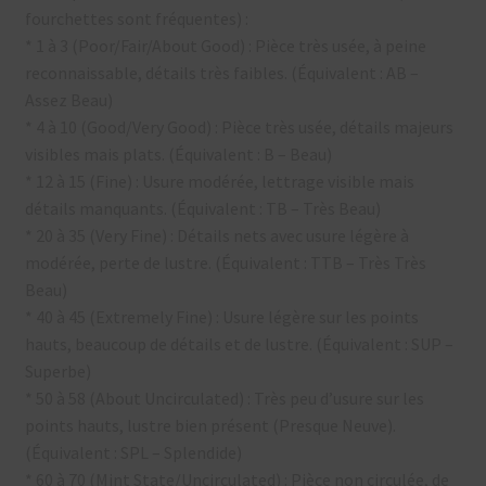
fourchettes sont fréquentes) :
* 1 à 3 (Poor/Fair/About Good) : Pièce très usée, à peine
reconnaissable, détails très faibles. (Équivalent : AB –
Assez Beau)
* 4 à 10 (Good/Very Good) : Pièce très usée, détails majeurs
visibles mais plats. (Équivalent : B – Beau)
* 12 à 15 (Fine) : Usure modérée, lettrage visible mais
détails manquants. (Équivalent : TB – Très Beau)
* 20 à 35 (Very Fine) : Détails nets avec usure légère à
modérée, perte de lustre. (Équivalent : TTB – Très Très
Beau)
* 40 à 45 (Extremely Fine) : Usure légère sur les points
hauts, beaucoup de détails et de lustre. (Équivalent : SUP –
Superbe)
* 50 à 58 (About Uncirculated) : Très peu d’usure sur les
points hauts, lustre bien présent (Presque Neuve).
(Équivalent : SPL – Splendide)
* 60 à 70 (Mint State/Uncirculated) : Pièce non circulée, de