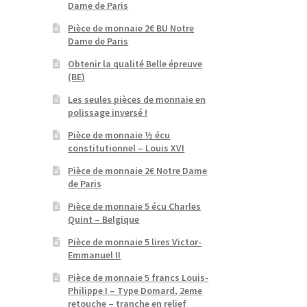
Dame de Paris
Pièce de monnaie 2€ BU Notre
Dame de Paris
Obtenir la qualité Belle épreuve
(BE)
Les seules pièces de monnaie en
polissage inversé !
Pièce de monnaie ½ écu
constitutionnel – Louis XVI
Pièce de monnaie 2€ Notre Dame
de Paris
Pièce de monnaie 5 écu Charles
Quint – Belgique
Pièce de monnaie 5 lires Victor-
Emmanuel II
Pièce de monnaie 5 francs Louis-
Philippe I – Type Domard, 2eme
retouche – tranche en relief