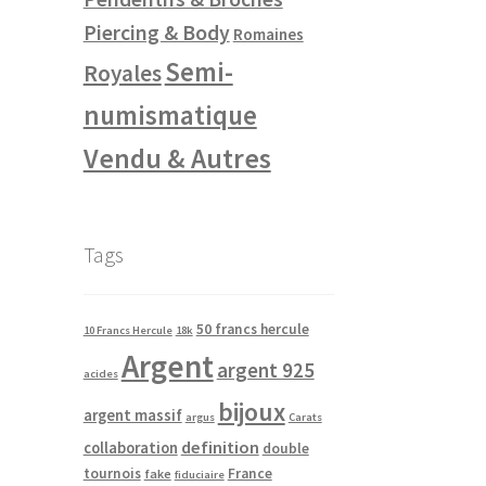
Piercing & Body
Romaines
Semi-
Royales
numismatique
Vendu & Autres
Tags
50 francs hercule
10 Francs Hercule
18k
Argent
argent 925
acides
bijoux
argent massif
argus
Carats
definition
collaboration
double
tournois
France
fake
fiduciaire