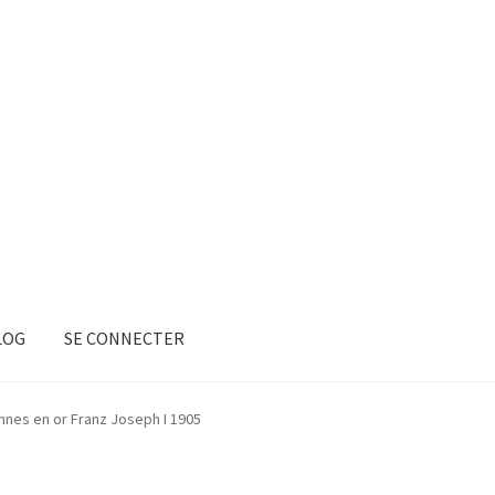
LOG
SE CONNECTER
nes en or Franz Joseph I 1905