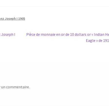
anz Joseph I 1905
 Joseph I
Pièce de monnaie en or de 10 dollars or « Indian H
Eagle » de 19
r un commentaire.