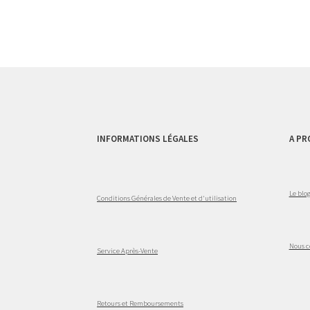
INFORMATIONS LÉGALES
A PR
Le blo
Conditions Générales de Vente et d'utilisation
Nous c
Service Après-Vente
Retours et Remboursements