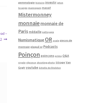
investir
gemmologie
histoire
jeton
massif
losange
mannequin
Mistermonney
monnaie
monnaie de
Paris
médaille
nettoyage
ead –
OR
12
Numismatique
pieces de
ovale
Podcasts
monnaie
plaqué or
Poinçon
poinçons
Q&A
prime
titrage
Van
royale
réponse
shooting photo
youtube
Gogh
échelle de Sheldon