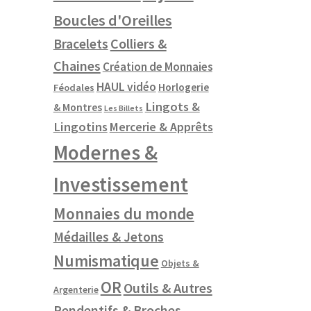
Boucles d'Oreilles
Colliers &
Bracelets
Chaines
Création de Monnaies
HAUL vidéo
Horlogerie
Féodales
Lingots &
& Montres
Les Billets
Lingotins
Mercerie & Apprêts
Modernes &
Investissement
Monnaies du monde
Médailles & Jetons
Numismatique
Objets &
OR
Outils & Autres
Argenterie
Pendentifs & Broches