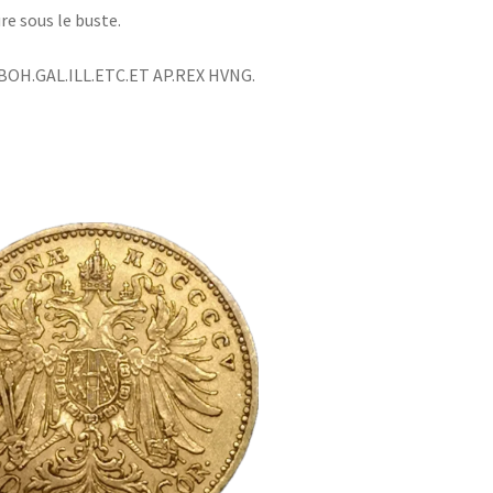
re sous le buste.
X BOH.GAL.ILL.ETC.ET AP.REX HVNG.