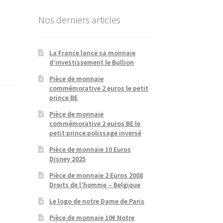
Nos derniers articles
La France lance sa monnaie
d’investissement le Bullion
Pièce de monnaie
commémorative 2 euros le petit
prince BE
Pièce de monnaie
commémorative 2 euros BE le
petit prince polissage inversé
Pièce de monnaie 10 Euros
Disney 2025
Pièce de monnaie 2 Euros 2008
Droits de l’homme – Belgique
Le logo de notre Dame de Paris
Pièce de monnaie 10€ Notre