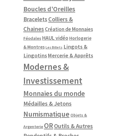
Boucles d'Oreilles
Colliers &
Bracelets
Chaines
Création de Monnaies
HAUL vidéo
Horlogerie
Féodales
Lingots &
& Montres
Les Billets
Lingotins
Mercerie & Apprêts
Modernes &
Investissement
Monnaies du monde
Médailles & Jetons
Numismatique
Objets &
OR
Outils & Autres
Argenterie
Pendentifs & Broches