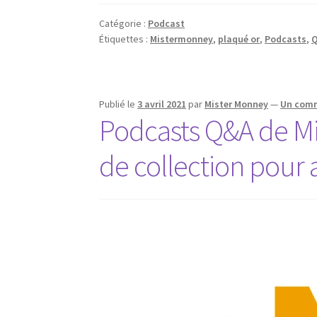
Catégorie :
Podcast
Étiquettes :
Mistermonney
,
plaqué or
,
Podcasts
,
Publié le
3 avril 2021
par
Mister Monney
—
Un com
Podcasts Q&A de Mi
de collection pour 