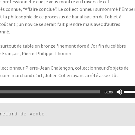
e professionnelle que je vous montre au travers de cet
rès connue, “Affaire conclue”. Le collectionneur surnommé l’Emper
a philosophie de ce processus de banalisation de l’objet à
coûtant ; un novice se serait fait prendre mais avec d’autres
onné.
 surtout de table en bronze finement doré à l’or fin du célèbre
ur Français, Pierre-Philippe Thomire.
ollectionneur Pierre-Jean Chalençon, collectionneur d’objets de
aire marchand d’art, Julien Cohen ayant arrêté assez tôt.
Utili
00:00
les
flèch
haut
record de vente.
pour
augm
ou