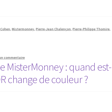
dimi
le
volu
n Cohen
,
Mistermonney
,
Pierre-Jean Chalençon
,
Pierre-Philippe Thomire
,
 un commentaire
e MisterMonney : quand est-
OR change de couleur ?