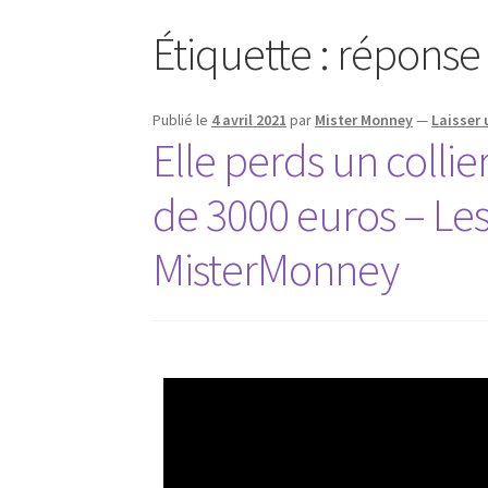
Étiquette :
réponse
Publié le
4 avril 2021
par
Mister Monney
—
Laisser
Elle perds un collie
de 3000 euros – Les
MisterMonney