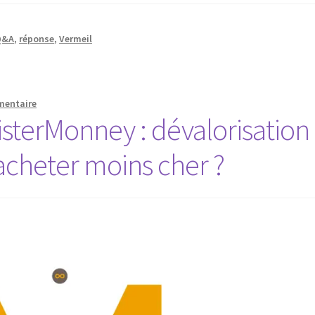
Q&A
,
réponse
,
Vermeil
mentaire
sterMonney : dévalorisation
acheter moins cher ?