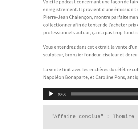
Voici le podcast concernant une façon de fair
enregistrement. Il provient d’une émission t
Pierre-Jean Chalençon, montre parfaitement l
collectionner afin de tenter de l’acheter prix 
professionnels autour, ça n’a pas trop foncti
Vous entendrez dans cet extrait la vente d’un
sculpteur, bronzier fondeur, ciseleur et dore
La vente finit avec les enchères du célèbre c
Napoléon Bonaparte, et Caroline Pons, antiqu
Lecteur
00:00
audio
"Affaire conclue" : Thomire 