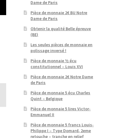
Dame de Paris
Pièce de monnaie 2€ BU Notre
Dame de Paris
Obtenir la qualité Belle épreuve
(BE)
Les seules pièces de monnaie en
polissage inversé !
Pièce de monnaie ½ écu
constitutionnel – Louis XVI
Pièce de monnaie 2€ Notre Dame
de Paris
Pièce de monnaie 5 écu Charles
Quint – Belgique
Pièce de monnaie 5 lires Victor-
Emmanuel II
Pièce de monnaie 5 francs Louis-
Philippe I – Type Domard, 2eme
retouche – tranche en relief