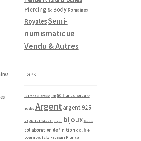
Piercing & Body
Romaines
Semi-
Royales
numismatique
Vendu & Autres
Tags
ires
50 francs hercule
ses
10 Francs Hercule
18k
Argent
argent 925
acides
bijoux
argent massif
argus
Carats
definition
collaboration
double
tournois
France
fake
fiduciaire