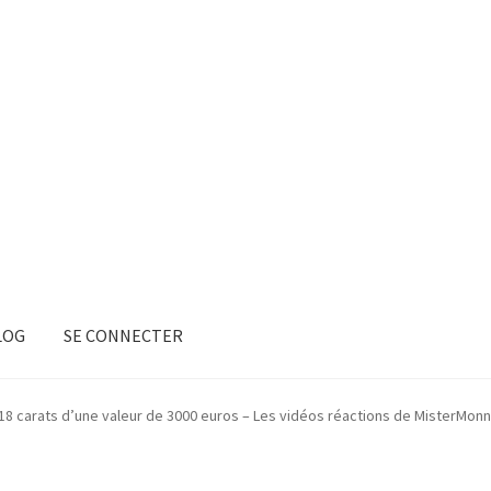
LOG
SE CONNECTER
R 18 carats d’une valeur de 3000 euros – Les vidéos réactions de MisterMon