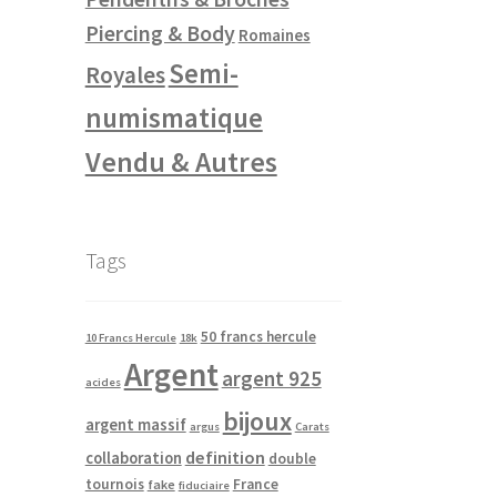
Piercing & Body
Romaines
Semi-
Royales
numismatique
Vendu & Autres
Tags
50 francs hercule
10 Francs Hercule
18k
Argent
argent 925
acides
bijoux
argent massif
argus
Carats
definition
collaboration
double
tournois
France
fake
fiduciaire