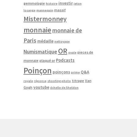
investir
gemmologie
histoire
jeton
massif
losange
mannequin
Mistermonney
monnaie
monnaie de
Paris
médaille
nettoyage
OR
Numismatique
pieces de
ovale
Podcasts
monnaie
plaqué or
Poinçon
poinçons
Q&A
prime
titrage
Van
royale
réponse
shooting photo
youtube
Gogh
échelle de Sheldon