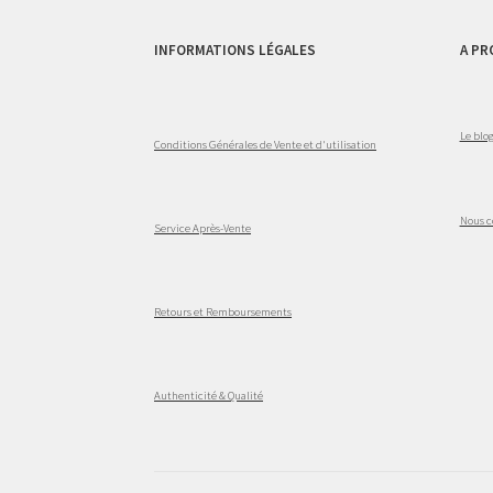
INFORMATIONS LÉGALES
A PR
Le blo
Conditions Générales de Vente et d'utilisation
Nous c
Service Après-Vente
Retours et Remboursements
Authenticité & Qualité