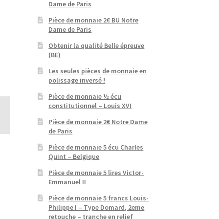
Dame de Paris
Pièce de monnaie 2€ BU Notre
Dame de Paris
Obtenir la qualité Belle épreuve
(BE)
Les seules pièces de monnaie en
polissage inversé !
Pièce de monnaie ½ écu
constitutionnel – Louis XVI
Pièce de monnaie 2€ Notre Dame
de Paris
Pièce de monnaie 5 écu Charles
Quint – Belgique
Pièce de monnaie 5 lires Victor-
Emmanuel II
Pièce de monnaie 5 francs Louis-
Philippe I – Type Domard, 2eme
retouche – tranche en relief