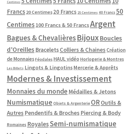
10 Centimes
5 Centimes
5 Francs
10
Centimes
50
Francs
20 Francs
20 Centimes
40 Francs
25 Centimes
Argent
Centimes
100 Francs & 50 Francs
Bijoux
Bagues & Chevalières
Boucles
d'Oreilles
Colliers & Chaines
Bracelets
Création
de Monnaies
HAUL vidéo
Horlogerie & Montres
Féodales
Lingots & Lingotins
Mercerie & Apprêts
Les Billets
Modernes & Investissement
Monnaies du monde
Médailles & Jetons
Numismatique
OR
Outils &
Objets & Argenterie
Autres
Pendentifs & Broches
Piercing & Body
Semi-numismatique
Royales
Romaines