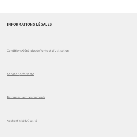
INFORMATIONS LÉGALES
Conditions Générales de Vente et d'utilisation
Service Après-Vente
Retours et Remboursements
Authenticité & Qualité