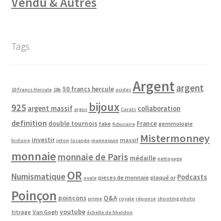
Vendu & Autres
Tags
Argent
argent
50 francs hercule
10 Francs Hercule
18k
acides
bijoux
925
argent massif
collaboration
argus
Carats
definition
double tournois
France
fake
gemmologie
fiduciaire
Mistermonney
investir
massif
histoire
jeton
losange
mannequin
monnaie
monnaie de Paris
médaille
nettoyage
OR
Numismatique
Podcasts
pieces de monnaie
plaqué or
ovale
Poinçon
poinçons
Q&A
prime
royale
réponse
shooting photo
youtube
titrage
Van Gogh
échelle de Sheldon