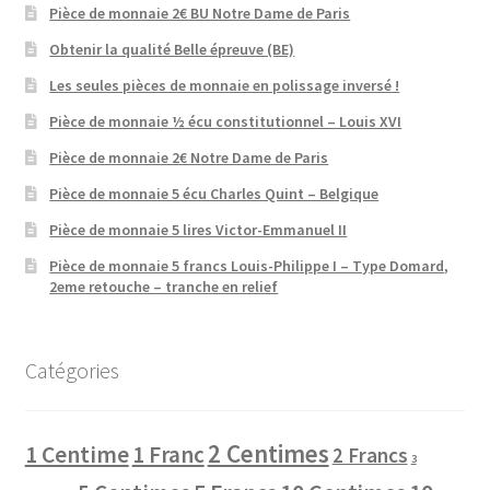
Pièce de monnaie 2€ BU Notre Dame de Paris
Obtenir la qualité Belle épreuve (BE)
Les seules pièces de monnaie en polissage inversé !
Pièce de monnaie ½ écu constitutionnel – Louis XVI
Pièce de monnaie 2€ Notre Dame de Paris
Pièce de monnaie 5 écu Charles Quint – Belgique
Pièce de monnaie 5 lires Victor-Emmanuel II
Pièce de monnaie 5 francs Louis-Philippe I – Type Domard,
2eme retouche – tranche en relief
Catégories
2 Centimes
1 Centime
1 Franc
2 Francs
3