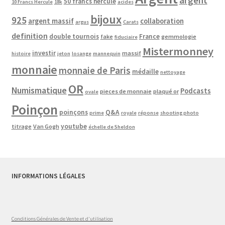
argent
50 francs hercule
10 Francs Hercule
18k
acides
bijoux
925
argent massif
collaboration
argus
Carats
definition
double tournois
France
fake
gemmologie
fiduciaire
Mistermonney
investir
massif
histoire
jeton
losange
mannequin
monnaie
monnaie de Paris
médaille
nettoyage
OR
Numismatique
Podcasts
pieces de monnaie
plaqué or
ovale
Poinçon
poinçons
Q&A
prime
royale
réponse
shooting photo
youtube
titrage
Van Gogh
échelle de Sheldon
INFORMATIONS LÉGALES
Conditions Générales de Vente et d'utilisation