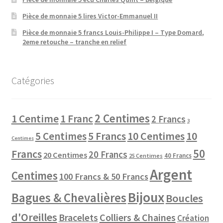
Pièce de monnaie 5 lires Victor-Emmanuel II
Pièce de monnaie 5 francs Louis-Philippe I – Type Domard,
2eme retouche – tranche en relief
Catégories
2 Centimes
1 Centime
1 Franc
2 Francs
3
10 Centimes
5 Centimes
5 Francs
10
Centimes
50
Francs
20 Francs
20 Centimes
40 Francs
25 Centimes
Argent
Centimes
100 Francs & 50 Francs
Bijoux
Bagues & Chevalières
Boucles
d'Oreilles
Colliers & Chaines
Bracelets
Création