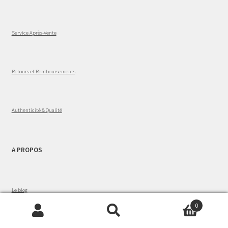
Service Après-Vente
Retours et Remboursements
Authenticité & Qualité
A PROPOS
Le blog
0
Recherche