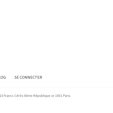
LOG
SE CONNECTER
10 francs Cérès IIème République or 1851 Paris.