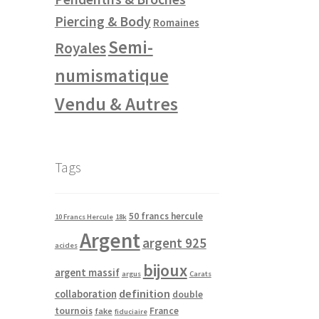
Piercing & Body
Romaines
Semi-
Royales
numismatique
Vendu & Autres
Tags
50 francs hercule
10 Francs Hercule
18k
Argent
argent 925
acides
bijoux
argent massif
argus
Carats
definition
collaboration
double
tournois
France
fake
fiduciaire