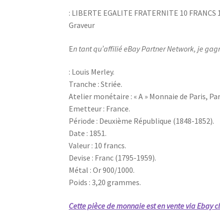
: LIBERTE EGALITE FRATERNITE 10 FRANCS 1
Graveur
E
n tant qu’affilié eBay Partner Network, je gag
: Louis Merley.
Tranche : Striée.
Atelier monétaire : « A » Monnaie de Paris, Par
Emetteur : France.
Période : Deuxième République (1848-1852).
Date : 1851.
Valeur : 10 francs.
Devise : Franc (1795-1959).
Métal : Or 900/1000.
Poids : 3,20 grammes.
Cette pièce de monnaie est en vente via Ebay cl