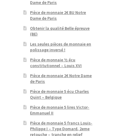
Dame de Paris
Pièce de monnaie 2€ BU Notre
Dame de Paris
Obtenir la qualité Belle épreuve
(BE)
Les seules pièces de monnaie en
polissage inversé !
Pièce de monnaie ½ écu
constitutionnel – Louis XVI
Pièce de monnaie 2€ Notre Dame
de Paris
Pièce de monnaie 5 écu Charles
Quint – Belgique
Pièce de monnaie 5 lires Victor-
Emmanuel II
Pièce de monnaie 5 francs Louis-
Philippe I – Type Domard, 2eme
retouche – tranche en relief