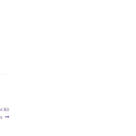
r Ali
is