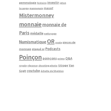
investir
gemmologie
histoire
jeton
massif
losange
mannequin
Mistermonney
monnaie
monnaie de
Paris
médaille
nettoyage
OR
Numismatique
pieces de
ovale
Podcasts
monnaie
plaqué or
Poinçon
poinçons
Q&A
prime
titrage
Van
royale
réponse
shooting photo
youtube
Gogh
échelle de Sheldon