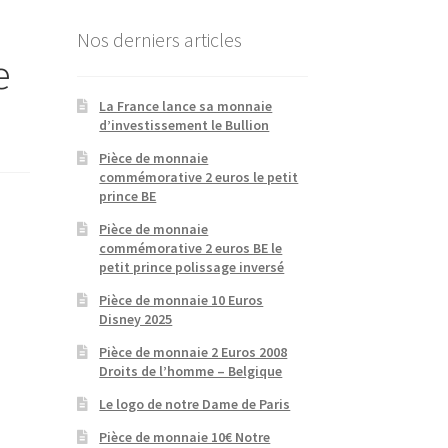
Nos derniers articles
e
La France lance sa monnaie
d’investissement le Bullion
Pièce de monnaie
commémorative 2 euros le petit
prince BE
Pièce de monnaie
commémorative 2 euros BE le
petit prince polissage inversé
Pièce de monnaie 10 Euros
Disney 2025
Pièce de monnaie 2 Euros 2008
Droits de l’homme – Belgique
Le logo de notre Dame de Paris
Pièce de monnaie 10€ Notre