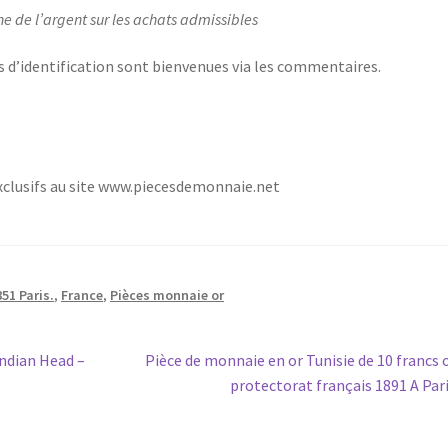
ne de l’argent sur les achats admissibles
s d’identification sont bienvenues via les commentaires.
exclusifs au site www.piecesdemonnaie.net
51 Paris.
,
France
,
Pièces monnaie or
Indian Head –
Pièce de monnaie en or Tunisie de 10 francs o
protectorat français 1891 A Par