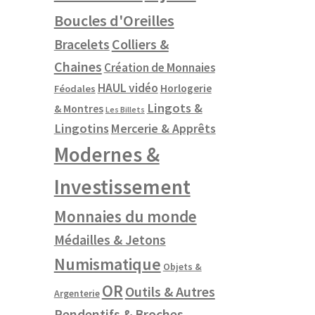
Boucles d'Oreilles
Colliers &
Bracelets
Chaines
Création de Monnaies
HAUL vidéo
Horlogerie
Féodales
Lingots &
& Montres
Les Billets
Lingotins
Mercerie & Apprêts
Modernes &
Investissement
Monnaies du monde
Médailles & Jetons
Numismatique
Objets &
OR
Outils & Autres
Argenterie
Pendentifs & Broches