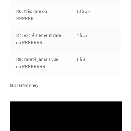
R6 : très rare ou
13 à 30
RRRRRR
R7 : extrêmement rare
4 à 12
ou RRRRRRR
R8 : rareté jamais vue
1 à 3
ou RRRRRRRR
MisterMonney