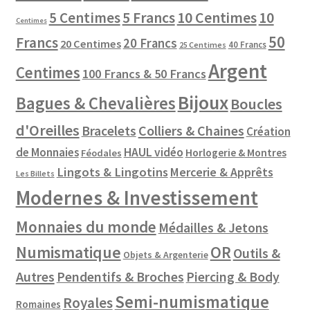
10 Centimes
5 Centimes
5 Francs
10
Centimes
50
Francs
20 Francs
20 Centimes
40 Francs
25 Centimes
Argent
Centimes
100 Francs & 50 Francs
Bijoux
Bagues & Chevalières
Boucles
d'Oreilles
Colliers & Chaines
Bracelets
Création
de Monnaies
HAUL vidéo
Horlogerie & Montres
Féodales
Lingots & Lingotins
Mercerie & Apprêts
Les Billets
Modernes & Investissement
Monnaies du monde
Médailles & Jetons
Numismatique
OR
Outils &
Objets & Argenterie
Autres
Pendentifs & Broches
Piercing & Body
Semi-numismatique
Royales
Romaines