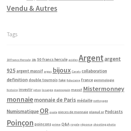
Vendu & Autres
Tags
Argent
argent
50 francs hercule
10 Francs Hercule
18k
acides
bijoux
925
argent massif
collaboration
argus
Carats
definition
double tournois
France
fake
gemmologie
fiduciaire
Mistermonney
investir
massif
histoire
jeton
losange
mannequin
monnaie
monnaie de Paris
médaille
nettoyage
OR
Numismatique
Podcasts
pieces de monnaie
plaqué or
ovale
Poinçon
poinçons
Q&A
prime
royale
réponse
shooting photo