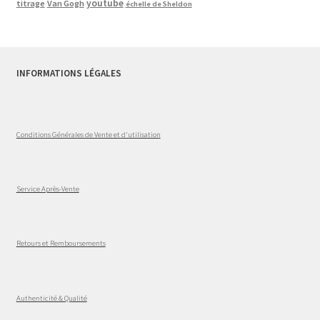
youtube
titrage
Van Gogh
échelle de Sheldon
INFORMATIONS LÉGALES
Conditions Générales de Vente et d'utilisation
Service Après-Vente
Retours et Remboursements
Authenticité & Qualité