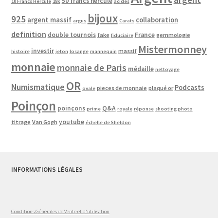
50 francs hercule
10 Francs Hercule
18k
acides
bijoux
925
argent massif
collaboration
argus
Carats
definition
double tournois
France
fake
gemmologie
fiduciaire
Mistermonney
investir
massif
histoire
jeton
losange
mannequin
monnaie
monnaie de Paris
médaille
nettoyage
OR
Numismatique
Podcasts
pieces de monnaie
plaqué or
ovale
Poinçon
poinçons
Q&A
prime
royale
réponse
shooting photo
youtube
titrage
Van Gogh
échelle de Sheldon
INFORMATIONS LÉGALES
Conditions Générales de Vente et d'utilisation