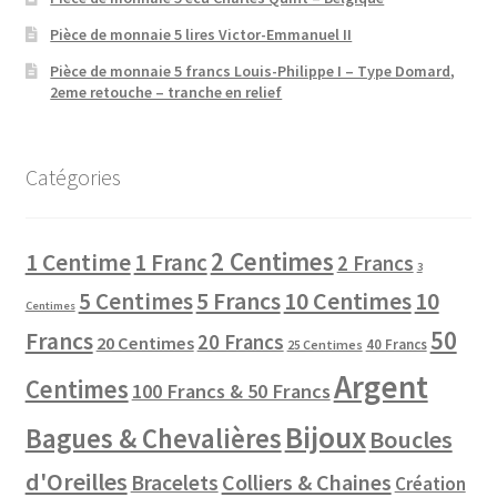
Pièce de monnaie 5 lires Victor-Emmanuel II
Pièce de monnaie 5 francs Louis-Philippe I – Type Domard,
2eme retouche – tranche en relief
Catégories
2 Centimes
1 Centime
1 Franc
2 Francs
3
10 Centimes
5 Centimes
5 Francs
10
Centimes
50
Francs
20 Francs
20 Centimes
40 Francs
25 Centimes
Argent
Centimes
100 Francs & 50 Francs
Bijoux
Bagues & Chevalières
Boucles
d'Oreilles
Colliers & Chaines
Bracelets
Création