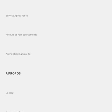
Service Après-Vente
Retours et Remboursements
Authenticité & Qualité
A PROPOS
Le blog
Nous contacter