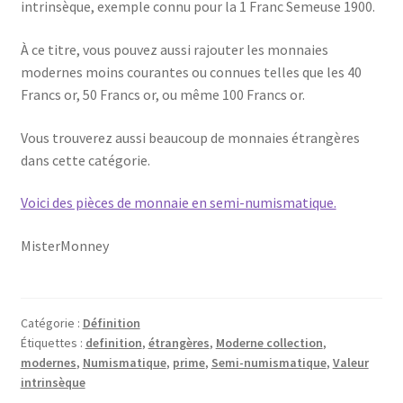
intrinsèque, exemple connu pour la 1 Franc Semeuse 1900.
À ce titre, vous pouvez aussi rajouter les monnaies
modernes moins courantes ou connues telles que les 40
Francs or, 50 Francs or, ou même 100 Francs or.
Vous trouverez aussi beaucoup de monnaies étrangères
dans cette catégorie.
Voici des pièces de monnaie en semi-numismatique.
MisterMonney
Catégorie :
Définition
Étiquettes :
definition
,
étrangères
,
Moderne collection
,
modernes
,
Numismatique
,
prime
,
Semi-numismatique
,
Valeur
intrinsèque