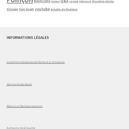
poinçons
Q&A
prime
royale
réponse
shooting photo
youtube
titrage
Van Gogh
échelle de Sheldon
INFORMATIONS LÉGALES
Conditions Générales de Vente et d'utilisation
Service Après-Vente
Retours et Remboursements
Authenticité & Qualité