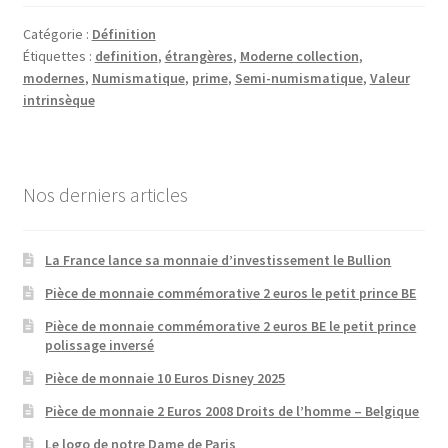
Catégorie :
Définition
Étiquettes :
definition
,
étrangères
,
Moderne collection
,
modernes
,
Numismatique
,
prime
,
Semi-numismatique
,
Valeur
intrinsèque
Nos derniers articles
La France lance sa monnaie d’investissement le Bullion
Pièce de monnaie commémorative 2 euros le petit prince BE
Pièce de monnaie commémorative 2 euros BE le petit prince
polissage inversé
Pièce de monnaie 10 Euros Disney 2025
Pièce de monnaie 2 Euros 2008 Droits de l’homme – Belgique
Le logo de notre Dame de Paris