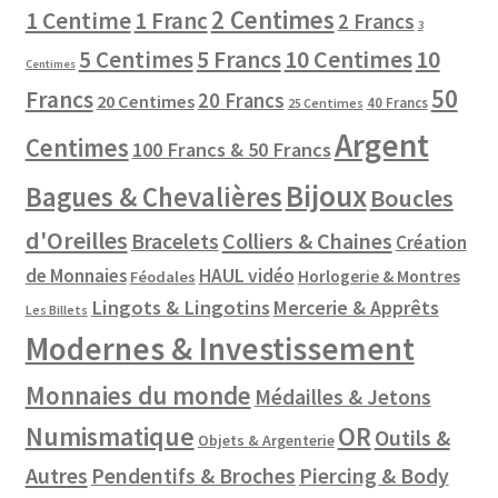
2 Centimes
1 Centime
1 Franc
2 Francs
3
10 Centimes
5 Centimes
5 Francs
10
Centimes
50
Francs
20 Francs
20 Centimes
40 Francs
25 Centimes
Argent
Centimes
100 Francs & 50 Francs
Bijoux
Bagues & Chevalières
Boucles
d'Oreilles
Colliers & Chaines
Bracelets
Création
de Monnaies
HAUL vidéo
Horlogerie & Montres
Féodales
Lingots & Lingotins
Mercerie & Apprêts
Les Billets
Modernes & Investissement
Monnaies du monde
Médailles & Jetons
Numismatique
OR
Outils &
Objets & Argenterie
Autres
Pendentifs & Broches
Piercing & Body