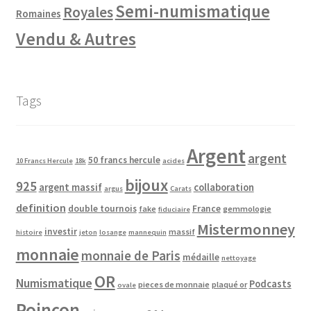
Semi-numismatique
Royales
Romaines
Vendu & Autres
Tags
Argent
argent
50 francs hercule
10 Francs Hercule
18k
acides
bijoux
925
argent massif
collaboration
argus
Carats
definition
double tournois
France
fake
gemmologie
fiduciaire
Mistermonney
investir
massif
histoire
jeton
losange
mannequin
monnaie
monnaie de Paris
médaille
nettoyage
OR
Numismatique
Podcasts
pieces de monnaie
plaqué or
ovale
Poinçon