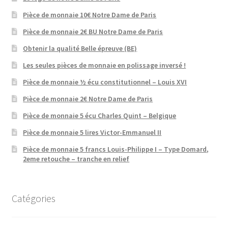
Pièce de monnaie 10€ Notre Dame de Paris
Pièce de monnaie 2€ BU Notre Dame de Paris
Obtenir la qualité Belle épreuve (BE)
Les seules pièces de monnaie en polissage inversé !
Pièce de monnaie ½ écu constitutionnel – Louis XVI
Pièce de monnaie 2€ Notre Dame de Paris
Pièce de monnaie 5 écu Charles Quint – Belgique
Pièce de monnaie 5 lires Victor-Emmanuel II
Pièce de monnaie 5 francs Louis-Philippe I – Type Domard,
2eme retouche – tranche en relief
Catégories