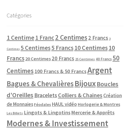
Catégories
2 Centimes
1 Centime
1 Franc
2 Francs
3
10 Centimes
5 Centimes
5 Francs
10
Centimes
50
Francs
20 Francs
20 Centimes
40 Francs
25 Centimes
Argent
Centimes
100 Francs & 50 Francs
Bijoux
Bagues & Chevalières
Boucles
d'Oreilles
Colliers & Chaines
Bracelets
Création
de Monnaies
HAUL vidéo
Horlogerie & Montres
Féodales
Lingots & Lingotins
Mercerie & Apprêts
Les Billets
Modernes & Investissement