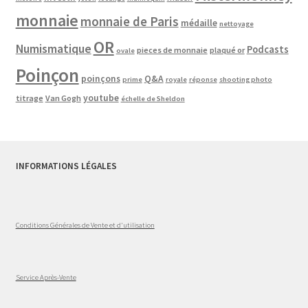
monnaie
monnaie de Paris
médaille
nettoyage
OR
Numismatique
Podcasts
pieces de monnaie
plaqué or
ovale
Poinçon
poinçons
Q&A
prime
royale
réponse
shooting photo
youtube
titrage
Van Gogh
échelle de Sheldon
INFORMATIONS LÉGALES
Conditions Générales de Vente et d'utilisation
Service Après-Vente