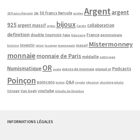
Argent
argent
50 francs hercule
10 Francs Hercule
18k
acides
bijoux
925
argent massif
collaboration
argus
Carats
definition
double tournois
France
fake
gemmologie
fiduciaire
Mistermonney
investir
massif
histoire
jeton
losange
mannequin
monnaie
monnaie de Paris
médaille
nettoyage
OR
Numismatique
Podcasts
pieces de monnaie
plaqué or
ovale
Poinçon
poinçons
Q&A
prime
royale
réponse
shooting photo
youtube
titrage
Van Gogh
échelle de Sheldon
INFORMATIONS LÉGALES