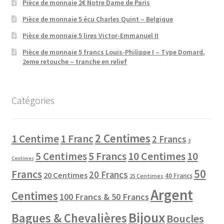
Pièce de monnaie 2€ Notre Dame de Paris
Pièce de monnaie 5 écu Charles Quint – Belgique
Pièce de monnaie 5 lires Victor-Emmanuel II
Pièce de monnaie 5 francs Louis-Philippe I – Type Domard,
2eme retouche – tranche en relief
Catégories
2 Centimes
1 Centime
1 Franc
2 Francs
3
10 Centimes
5 Centimes
5 Francs
10
Centimes
50
Francs
20 Francs
20 Centimes
40 Francs
25 Centimes
Argent
Centimes
100 Francs & 50 Francs
Bijoux
Bagues & Chevalières
Boucles