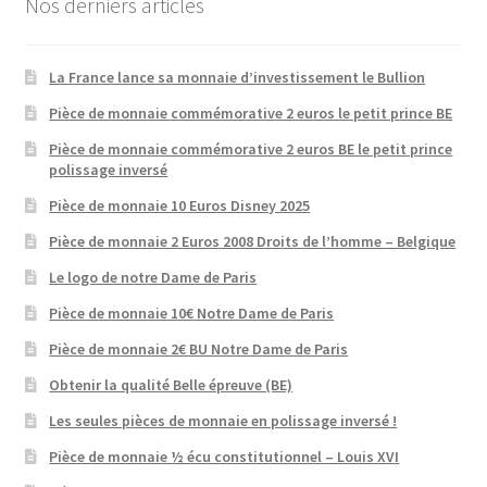
Nos derniers articles
La France lance sa monnaie d’investissement le Bullion
Pièce de monnaie commémorative 2 euros le petit prince BE
Pièce de monnaie commémorative 2 euros BE le petit prince
polissage inversé
Pièce de monnaie 10 Euros Disney 2025
Pièce de monnaie 2 Euros 2008 Droits de l’homme – Belgique
Le logo de notre Dame de Paris
Pièce de monnaie 10€ Notre Dame de Paris
Pièce de monnaie 2€ BU Notre Dame de Paris
Obtenir la qualité Belle épreuve (BE)
Les seules pièces de monnaie en polissage inversé !
Pièce de monnaie ½ écu constitutionnel – Louis XVI