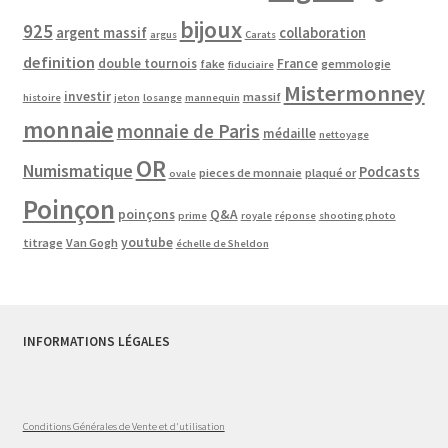
bijoux
925
argent massif
collaboration
argus
Carats
definition
double tournois
France
fake
gemmologie
fiduciaire
Mistermonney
investir
massif
histoire
jeton
losange
mannequin
monnaie
monnaie de Paris
médaille
nettoyage
OR
Numismatique
Podcasts
pieces de monnaie
plaqué or
ovale
Poinçon
poinçons
Q&A
prime
royale
réponse
shooting photo
youtube
titrage
Van Gogh
échelle de Sheldon
INFORMATIONS LÉGALES
Conditions Générales de Vente et d'utilisation