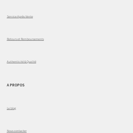
Service Après-Vente
Retours et Remboursements
Authenticité & Qualité
A PROPOS
Le blog
Nous contacter