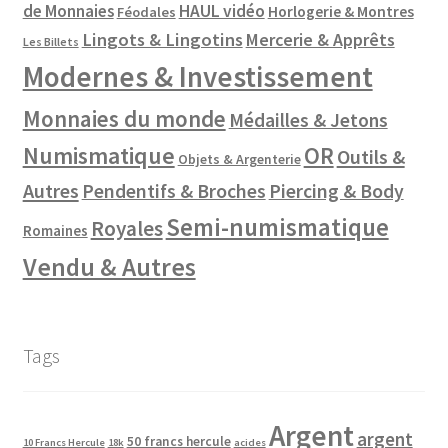
de Monnaies
HAUL vidéo
Horlogerie & Montres
Féodales
Lingots & Lingotins
Mercerie & Apprêts
Les Billets
Modernes & Investissement
Monnaies du monde
Médailles & Jetons
Numismatique
OR
Outils &
Objets & Argenterie
Autres
Pendentifs & Broches
Piercing & Body
Semi-numismatique
Royales
Romaines
Vendu & Autres
Tags
Argent
argent
50 francs hercule
10 Francs Hercule
18k
acides