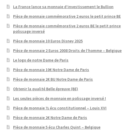
La France lance sa monnaie d’investissement le Bullion
Pièce de monnaie commémorative 2 euros le petit prince BE
Pièce de monnaie commémorative 2 euros BE le petit prince
polissage inversé
Pièce de monnaie 10 Euros Disney 2025
Pièce de monnaie 2 Euros 2008 Droits de l’homme – Belgique
Le logo de notre Dame de Paris
Pièce de monnaie 10€ Notre Dame de Paris
Pièce de monnaie 2€ BU Notre Dame de Paris
Obtenir la qualité Belle épreuve (BE)
Les seules pièces de monnaie en polissage inversé !
Pièce de monnaie ½ écu constitutionnel – Louis XVI
Pièce de monnaie 2€ Notre Dame de Paris
Pièce de monnaie 5 écu Charles Quint – Belgique