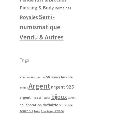
Piercing & Body
Romaines
Semi-
Royales
numismatique
Vendu & Autres
Tags
50 francs hercule
10 Francs Hercule
18k
Argent
argent 925
acides
bijoux
argent massif
argus
Carats
definition
collaboration
double
tournois
France
fake
fiduciaire