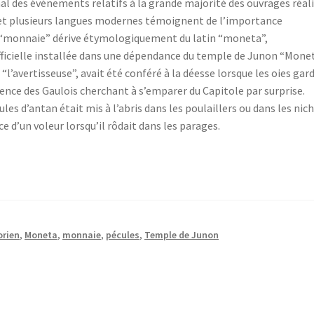
 des événements relatifs à la grande majorité des ouvrages réal
et plusieurs langues modernes témoignent de l’importance
t “monnaie” dérive étymologiquement du latin “moneta”,
fficielle installée dans une dépendance du temple de Junon “Mone
l’avertisseuse”, avait été conféré à la déesse lorsque les oies gar
ence des Gaulois cherchant à s’emparer du Capitole par surprise.
cules d’antan était mis à l’abris dans les poulaillers ou dans les nic
ce d’un voleur lorsqu’il rôdait dans les parages.
orien
,
Moneta
,
monnaie
,
pécules
,
Temple de Junon