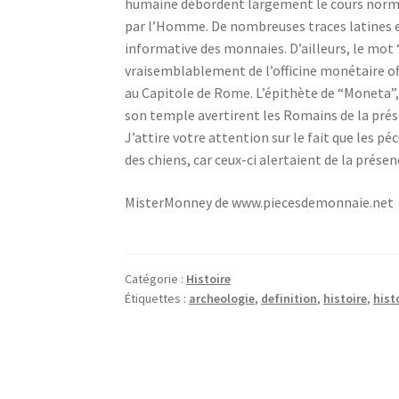
humaine débordent largement le cours normal
par l’Homme. De nombreuses traces latines 
informative des monnaies. D’ailleurs, le mo
vraisemblablement de l’officine monétaire o
au Capitole de Rome. L’épithète de “Moneta”, “
son temple avertirent les Romains de la prés
J’attire votre attention sur le fait que les pé
des chiens, car ceux-ci alertaient de la présen
MisterMonney de www.piecesdemonnaie.net
Catégorie :
Histoire
Étiquettes :
archeologie
,
definition
,
histoire
,
hist