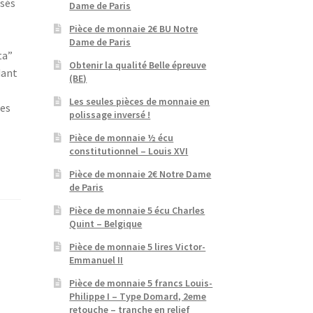
isés
Dame de Paris
Pièce de monnaie 2€ BU Notre
Dame de Paris
ta”
Obtenir la qualité Belle épreuve
dant
(BE)
Les seules pièces de monnaie en
hes
polissage inversé !
Pièce de monnaie ½ écu
constitutionnel – Louis XVI
Pièce de monnaie 2€ Notre Dame
de Paris
Pièce de monnaie 5 écu Charles
Quint – Belgique
Pièce de monnaie 5 lires Victor-
Emmanuel II
Pièce de monnaie 5 francs Louis-
Philippe I – Type Domard, 2eme
retouche – tranche en relief