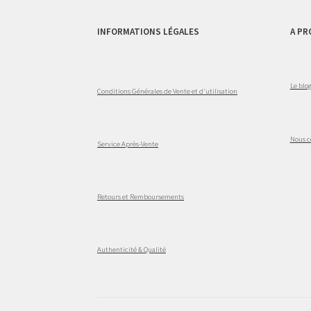
INFORMATIONS LÉGALES
A PR
Le blo
Conditions Générales de Vente et d'utilisation
Nous c
Service Après-Vente
Retours et Remboursements
Authenticité & Qualité