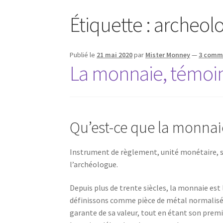
Étiquette :
archeolo
Publié le
21 mai 2020
par
Mister Monney
—
3 comm
La monnaie, témoin 
Qu’est-ce que la monnai
Instrument de règlement, unité monétaire, 
l’archéologue.
Depuis plus de trente siècles, la monnaie est
définissons comme pièce de métal normalisée, 
garante de sa valeur, tout en étant son premie