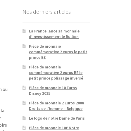
Nos derniers articles
La France lance sa monnaie
d’investissement le Bullion
Pièce de monnaie
commémorative 2 euros le petit
prince BE
Pièce de monnaie
commémorative 2 euros BE le
petit prince polissage inversé
Pièce de monnaie 10 Euros
n ou
Disney 2025
Pièce de monnaie 2 Euros 2008
Droits de l’homme – Belgique
 la
e
Le logo de notre Dame de Paris
oire
Pièce de monnaie 10€ Notre