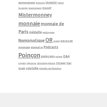
investir
gemmologie
histoire
jeton
massif
losange
mannequin
Mistermonney
monnaie
monnaie de
Paris
médaille
nettoyage
OR
Numismatique
pieces de
ovale
Podcasts
monnaie
plaqué or
Poinçon
poinçons
Q&A
prime
titrage
Van
royale
réponse
shooting photo
youtube
Gogh
échelle de Sheldon