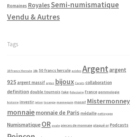
Semi-numismatique
Royales
Romaines
Vendu & Autres
Tags
Argent
argent
50 francs hercule
10 Francs Hercule
18k
acides
bijoux
925
argent massif
collaboration
argus
Carats
definition
double tournois
France
fake
gemmologie
fiduciaire
Mistermonney
investir
massif
histoire
jeton
losange
mannequin
monnaie
monnaie de Paris
médaille
nettoyage
OR
Numismatique
Podcasts
pieces de monnaie
plaqué or
ovale
Poinçon