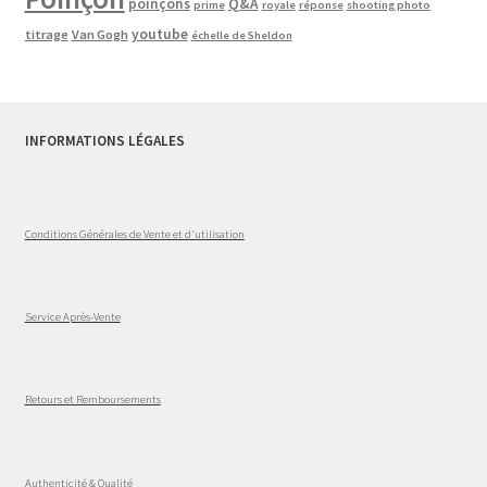
poinçons
Q&A
prime
royale
réponse
shooting photo
youtube
titrage
Van Gogh
échelle de Sheldon
INFORMATIONS LÉGALES
Conditions Générales de Vente et d'utilisation
Service Après-Vente
Retours et Remboursements
Authenticité & Qualité