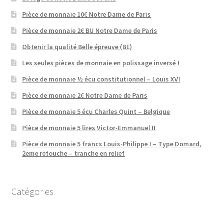
Pièce de monnaie 10€ Notre Dame de Paris
Pièce de monnaie 2€ BU Notre Dame de Paris
Obtenir la qualité Belle épreuve (BE)
Les seules pièces de monnaie en polissage inversé !
Pièce de monnaie ½ écu constitutionnel – Louis XVI
Pièce de monnaie 2€ Notre Dame de Paris
Pièce de monnaie 5 écu Charles Quint – Belgique
Pièce de monnaie 5 lires Victor-Emmanuel II
Pièce de monnaie 5 francs Louis-Philippe I – Type Domard,
2eme retouche – tranche en relief
Catégories