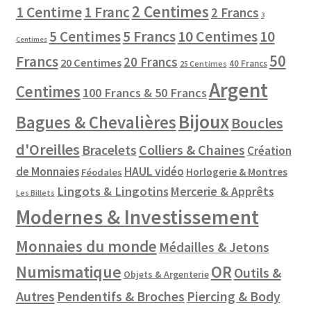
2 Centimes
1 Centime
1 Franc
2 Francs
3
10 Centimes
5 Centimes
5 Francs
10
Centimes
50
Francs
20 Francs
20 Centimes
40 Francs
25 Centimes
Argent
Centimes
100 Francs & 50 Francs
Bijoux
Bagues & Chevalières
Boucles
d'Oreilles
Colliers & Chaines
Bracelets
Création
de Monnaies
HAUL vidéo
Horlogerie & Montres
Féodales
Lingots & Lingotins
Mercerie & Apprêts
Les Billets
Modernes & Investissement
Monnaies du monde
Médailles & Jetons
Numismatique
OR
Outils &
Objets & Argenterie
Autres
Pendentifs & Broches
Piercing & Body