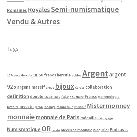
Semi-numismatique
Royales
Romaines
Vendu & Autres
Tags
Argent
argent
50 francs hercule
10 Francs Hercule
18k
acides
bijoux
925
argent massif
collaboration
argus
Carats
definition
double tournois
France
fake
gemmologie
fiduciaire
Mistermonney
investir
massif
histoire
jeton
losange
mannequin
monnaie
monnaie de Paris
médaille
nettoyage
OR
Numismatique
Podcasts
pieces de monnaie
plaqué or
ovale