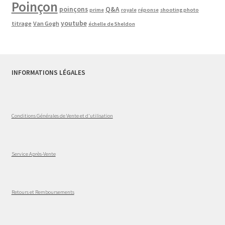
Poinçon
poinçons
Q&A
prime
royale
réponse
shooting photo
youtube
titrage
Van Gogh
échelle de Sheldon
INFORMATIONS LÉGALES
Conditions Générales de Vente et d'utilisation
Service Après-Vente
Retours et Remboursements