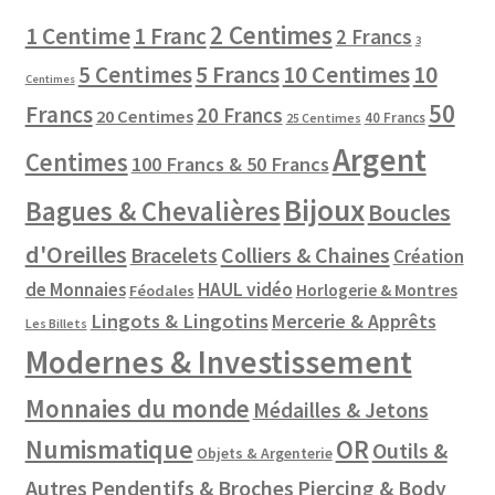
2 Centimes
1 Centime
1 Franc
2 Francs
3
10 Centimes
5 Centimes
5 Francs
10
Centimes
50
Francs
20 Francs
20 Centimes
40 Francs
25 Centimes
Argent
Centimes
100 Francs & 50 Francs
Bijoux
Bagues & Chevalières
Boucles
d'Oreilles
Colliers & Chaines
Bracelets
Création
de Monnaies
HAUL vidéo
Horlogerie & Montres
Féodales
Lingots & Lingotins
Mercerie & Apprêts
Les Billets
Modernes & Investissement
Monnaies du monde
Médailles & Jetons
Numismatique
OR
Outils &
Objets & Argenterie
Autres
Pendentifs & Broches
Piercing & Body