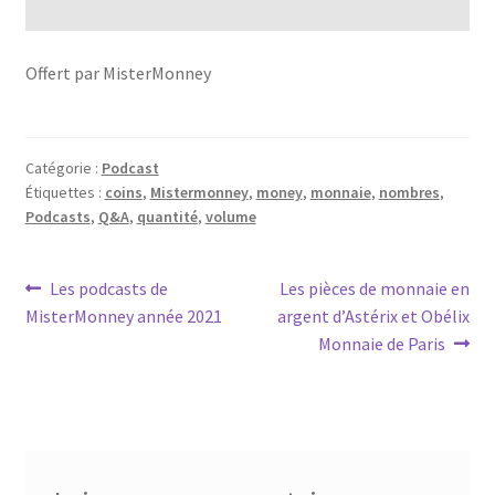
Offert par MisterMonney
Catégorie :
Podcast
Étiquettes :
coins
,
Mistermonney
,
money
,
monnaie
,
nombres
,
Podcasts
,
Q&A
,
quantité
,
volume
Les podcasts de
Les pièces de monnaie en
MisterMonney année 2021
argent d’Astérix et Obélix
Monnaie de Paris