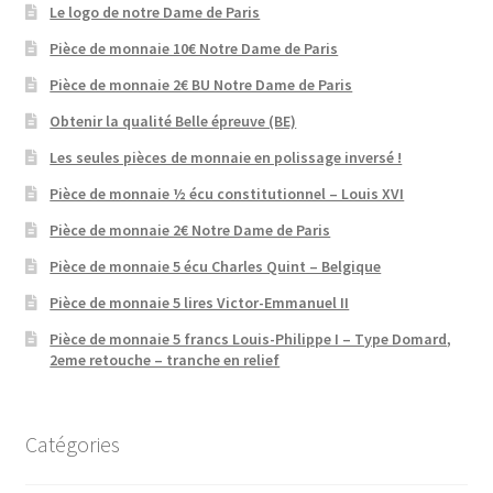
Le logo de notre Dame de Paris
Pièce de monnaie 10€ Notre Dame de Paris
Pièce de monnaie 2€ BU Notre Dame de Paris
Obtenir la qualité Belle épreuve (BE)
Les seules pièces de monnaie en polissage inversé !
Pièce de monnaie ½ écu constitutionnel – Louis XVI
Pièce de monnaie 2€ Notre Dame de Paris
Pièce de monnaie 5 écu Charles Quint – Belgique
Pièce de monnaie 5 lires Victor-Emmanuel II
Pièce de monnaie 5 francs Louis-Philippe I – Type Domard,
2eme retouche – tranche en relief
Catégories