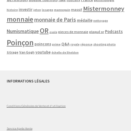
fiduciaire
Mistermonney
investir
massif
histoire
jeton
losange
mannequin
monnaie
monnaie de Paris
médaille
nettoyage
OR
Numismatique
Podcasts
pieces de monnaie
plaqué or
ovale
Poinçon
poinçons
Q&A
prime
royale
réponse
shooting photo
youtube
titrage
Van Gogh
échelle de Sheldon
INFORMATIONS LÉGALES
Conditions Générales de Vente et d'utilisation
Service Après-Vente