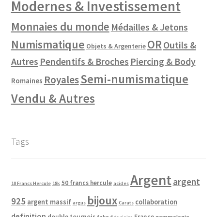
Modernes & Investissement
Monnaies du monde
Médailles & Jetons
Numismatique
OR
Outils &
Objets & Argenterie
Autres
Pendentifs & Broches
Piercing & Body
Semi-numismatique
Royales
Romaines
Vendu & Autres
Tags
Argent
argent
50 francs hercule
10 Francs Hercule
18k
acides
bijoux
925
argent massif
collaboration
argus
Carats
definition
double tournois
France
fake
gemmologie