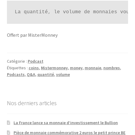
La quantité, le volume de monnaies vous
Offert par MisterMonney
Catégorie :
Podcast
Étiquettes :
coins
,
Mistermonney
,
money
,
monnaie
,
nombres
,
Podcasts
,
Q&A
,
quantité
,
volume
Nos derniers articles
La France lance sa monnaie d’investissement le Bullion
Pièce de monnaie commémorative 2 euros le petit prince BE