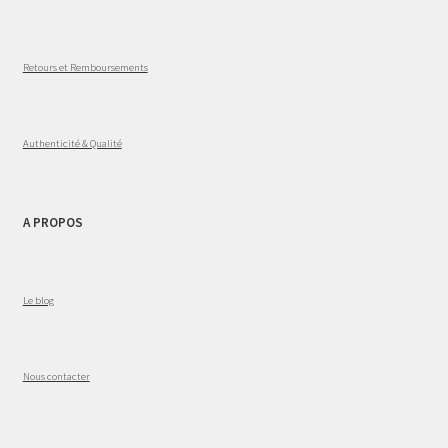
Retours et Remboursements
Authenticité & Qualité
A PROPOS
Le blog
Nous contacter