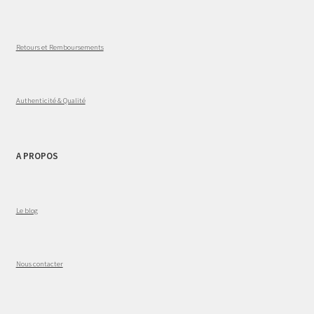
Retours et Remboursements
Authenticité & Qualité
A PROPOS
Le blog
Nous contacter