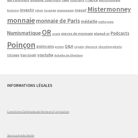
fiduciaire
Mistermonney
investir
massif
histoire
jeton
losange
mannequin
monnaie
monnaie de Paris
médaille
nettoyage
OR
Numismatique
Podcasts
pieces de monnaie
plaqué or
ovale
Poinçon
poinçons
Q&A
prime
royale
réponse
shooting photo
youtube
titrage
Van Gogh
échelle de Sheldon
INFORMATIONS LÉGALES
Conditions Générales de Vente et d'utilisation
Service Après-Vente