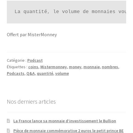
La quantité, le volume de monnaies vous
Offert par MisterMonney
Catégorie :
Podcast
Étiquettes :
coins
,
Mistermonney
,
money
,
monnaie
,
nombres
,
Podcasts
,
Q&A
,
quantité
,
volume
Nos derniers articles
La France lance sa monnaie d’investissement le Bullion
Pièce de monnaie commémorative 2 euros le petit prince BE