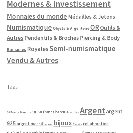
Modernes & Investissement
Monnaies du monde
Médailles & Jetons
Numismatique
OR
Outils &
Objets & Argenterie
Autres
Pendentifs & Broches
Piercing & Body
Semi-numismatique
Royales
Romaines
Vendu & Autres
Tags
Argent
argent
50 francs hercule
10 Francs Hercule
18k
acides
bijoux
925
argent massif
collaboration
argus
Carats
definition
double tournois
France
fake
gemmologie