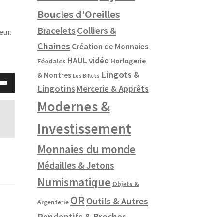
Boucles d'Oreilles
Colliers &
Bracelets
eur.
Chaines
Création de Monnaies
HAUL vidéo
Horlogerie
Féodales
Lingots &
& Montres
Les Billets
sez
Lingotins
Mercerie & Apprêts
Modernes &
es
/bas
Investissement
enter
Monnaies du monde
Médailles & Jetons
nuer
Numismatique
Objets &
me.
OR
Outils & Autres
Argenterie
Pendentifs & Broches