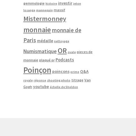
investir
gemmologie
histoire
jeton
massif
losange
mannequin
Mistermonney
monnaie
monnaie de
Paris
médaille
nettoyage
OR
Numismatique
pieces de
ovale
Podcasts
monnaie
plaqué or
Poinçon
poinçons
Q&A
prime
titrage
Van
royale
réponse
shooting photo
youtube
Gogh
échelle de Sheldon