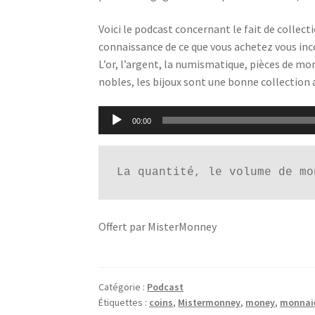
Voici le podcast concernant le fait de collect
connaissance de ce que vous achetez vous incom
L’or, l’argent, la numismatique, pièces de mon
nobles, les bijoux sont une bonne collection a
Lecteur
00:00
audio
La quantité, le volume de mo
Offert par MisterMonney
Catégorie :
Podcast
Étiquettes :
coins
,
Mistermonney
,
money
,
monnai