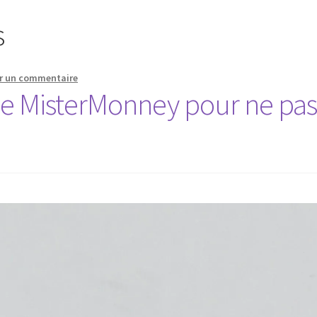
s
er un commentaire
de MisterMonney pour ne pa