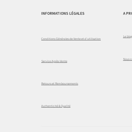
INFORMATIONS LÉGALES
A PR
Le blo
Conditions Générales de Vente et d'utilisation
Nous c
Service Après-Vente
Retours et Remboursements
Authenticité & Qualité