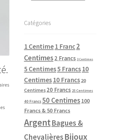
Catégories
2
1 Centime
1 Franc
Centimes
2 Francs
3 Centimes
é.
10
5 Centimes
5 Francs
Centimes
10 Francs
20
aires
20 Francs
Centimes
25 Centimes
50 Centimes
100
40 Francs
ses
Francs & 50 Francs
Argent
Bagues &
Bijoux
Chevalières