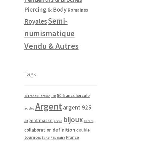
Piercing & Body
Romaines
Semi-
Royales
numismatique
Vendu & Autres
Tags
50 francs hercule
10 Francs Hercule
18k
Argent
argent 925
acides
bijoux
argent massif
argus
Carats
definition
collaboration
double
tournois
France
fake
fiduciaire