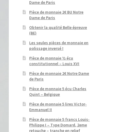
Dame de Paris
Pièce de monnaie 2€ BU Notre
Dame de Paris
Obtenir la qualité Belle épreuve
(BE)
Les seules pièces de monnaie en
polissage inversé !
Pièce de monnaie ½ écu
constitutionnel – Louis XVI
Pièce de monnaie 2€ Notre Dame
de Paris
Pièce de monnaie 5 écu Charles
Quint – Belgique
Pièce de monnaie 5 lires Victor-
Emmanuel II
Pièce de monnaie 5 francs Louis-
Philippe I – Type Domard, 2eme
retouche – tranche en relief