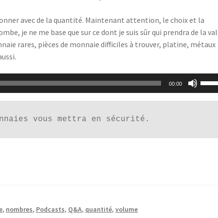
ionner avec de la quantité. Maintenant attention, le choix et la
be, je ne me base que sur ce dont je suis sûr qui prendra de la val
naie rares, pièces de monnaie difficiles à trouver, platine, métaux
ussi.
Utili
00:00
les
flèch
haut
nnaies vous mettra en sécurité.
pour
augm
ou
dimi
le
volu
e
,
nombres
,
Podcasts
,
Q&A
,
quantité
,
volume