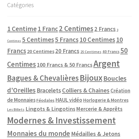
Catégories
2 Centimes
1 Centime
1 Franc
2 Francs
3
10 Centimes
5 Centimes
5 Francs
10
Centimes
50
Francs
20 Francs
20 Centimes
40 Francs
25 Centimes
Argent
Centimes
100 Francs & 50 Francs
Bijoux
Bagues & Chevalières
Boucles
d'Oreilles
Colliers & Chaines
Bracelets
Création
de Monnaies
HAUL vidéo
Horlogerie & Montres
Féodales
Lingots & Lingotins
Mercerie & Apprêts
Les Billets
Modernes & Investissement
Monnaies du monde
Médailles & Jetons