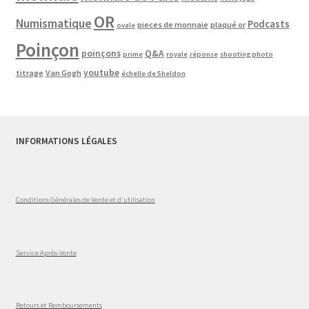
OR
Numismatique
Podcasts
pieces de monnaie
plaqué or
ovale
Poinçon
poinçons
Q&A
prime
royale
réponse
shooting photo
youtube
titrage
Van Gogh
échelle de Sheldon
INFORMATIONS LÉGALES
Conditions Générales de Vente et d'utilisation
Service Après-Vente
Retours et Remboursements