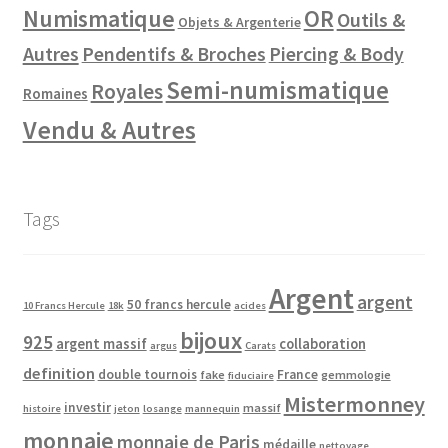
Numismatique
OR
Outils &
Objets & Argenterie
Autres
Pendentifs & Broches
Piercing & Body
Semi-numismatique
Royales
Romaines
Vendu & Autres
Tags
Argent
argent
50 francs hercule
10 Francs Hercule
18k
acides
bijoux
925
argent massif
collaboration
argus
Carats
definition
double tournois
France
fake
gemmologie
fiduciaire
Mistermonney
investir
massif
histoire
jeton
losange
mannequin
monnaie
monnaie de Paris
médaille
nettoyage