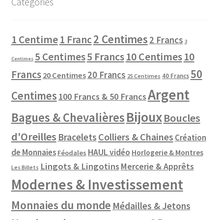
Catégories
2 Centimes
1 Centime
1 Franc
2 Francs
3
10 Centimes
5 Centimes
5 Francs
10
Centimes
50
Francs
20 Francs
20 Centimes
40 Francs
25 Centimes
Argent
Centimes
100 Francs & 50 Francs
Bijoux
Bagues & Chevalières
Boucles
d'Oreilles
Colliers & Chaines
Bracelets
Création
de Monnaies
HAUL vidéo
Horlogerie & Montres
Féodales
Lingots & Lingotins
Mercerie & Apprêts
Les Billets
Modernes & Investissement
Monnaies du monde
Médailles & Jetons