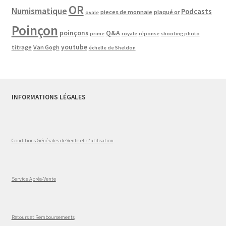
OR
Numismatique
Podcasts
pieces de monnaie
plaqué or
ovale
Poinçon
poinçons
Q&A
prime
royale
réponse
shooting photo
youtube
titrage
Van Gogh
échelle de Sheldon
INFORMATIONS LÉGALES
Conditions Générales de Vente et d'utilisation
Service Après-Vente
Retours et Remboursements