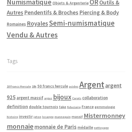
Numismatique
OR
Outils &
Objets & Argenterie
Autres
Pendentifs & Broches
Piercing & Body
Semi-numismatique
Royales
Romaines
Vendu & Autres
Tags
Argent
argent
50 francs hercule
10 Francs Hercule
18k
acides
bijoux
925
argent massif
collaboration
argus
Carats
definition
double tournois
France
fake
gemmologie
fiduciaire
Mistermonney
investir
massif
histoire
jeton
losange
mannequin
monnaie
monnaie de Paris
médaille
nettoyage