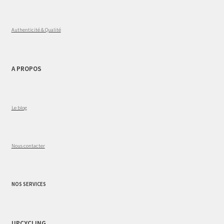
Authenticité & Qualité
A PROPOS
Le blog
Nous contacter
NOS SERVICES
UPCYCLING