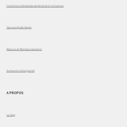
Conditions Générales de Vente et d'utilisation
Service Après-Vente
Retours et Remboursements
Authenticité & Qualité
A PROPOS
Le blog