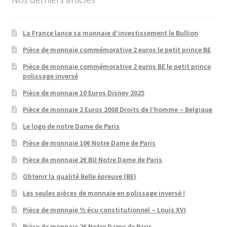
La France lance sa monnaie d’investissement le Bullion
Pièce de monnaie commémorative 2 euros le petit prince BE
Pièce de monnaie commémorative 2 euros BE le petit prince
polissage inversé
Pièce de monnaie 10 Euros Disney 2025
Pièce de monnaie 2 Euros 2008 Droits de l’homme – Belgique
Le logo de notre Dame de Paris
Pièce de monnaie 10€ Notre Dame de Paris
Pièce de monnaie 2€ BU Notre Dame de Paris
Obtenir la qualité Belle épreuve (BE)
Les seules pièces de monnaie en polissage inversé !
Pièce de monnaie ½ écu constitutionnel – Louis XVI
Pièce de monnaie 2€ Notre Dame de Paris