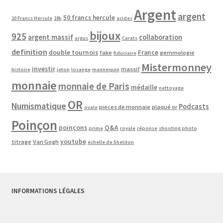
Argent
argent
50 francs hercule
10 Francs Hercule
18k
acides
bijoux
925
argent massif
collaboration
argus
Carats
definition
double tournois
France
fake
gemmologie
fiduciaire
Mistermonney
investir
massif
histoire
jeton
losange
mannequin
monnaie
monnaie de Paris
médaille
nettoyage
OR
Numismatique
Podcasts
pieces de monnaie
plaqué or
ovale
Poinçon
poinçons
Q&A
prime
royale
réponse
shooting photo
youtube
titrage
Van Gogh
échelle de Sheldon
INFORMATIONS LÉGALES