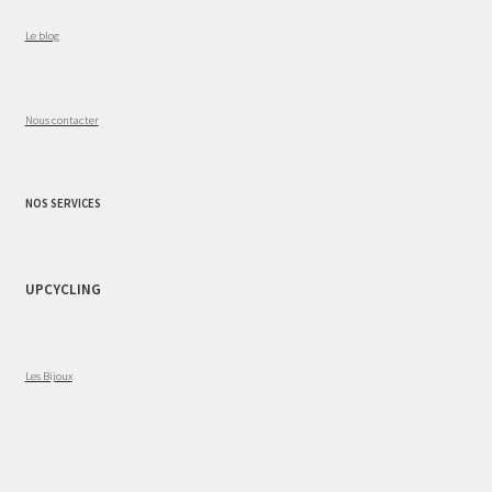
Le blog
Nous contacter
NOS SERVICES
UPCYCLING
Les Bijoux