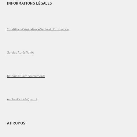
INFORMATIONS LÉGALES
Conditions Générales de Vente et d'utilisation
Service Après-Vente
Retours et Remboursements
Authenticité & Qualité
A PROPOS