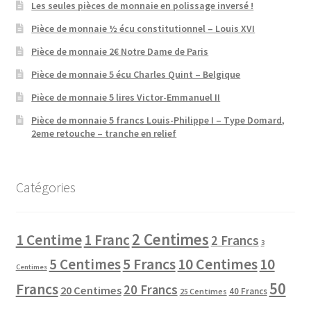
Les seules pièces de monnaie en polissage inversé !
Pièce de monnaie ½ écu constitutionnel – Louis XVI
Pièce de monnaie 2€ Notre Dame de Paris
Pièce de monnaie 5 écu Charles Quint – Belgique
Pièce de monnaie 5 lires Victor-Emmanuel II
Pièce de monnaie 5 francs Louis-Philippe I – Type Domard,
2eme retouche – tranche en relief
Catégories
2 Centimes
1 Centime
1 Franc
2 Francs
3
10 Centimes
5 Centimes
5 Francs
10
Centimes
50
Francs
20 Francs
20 Centimes
40 Francs
25 Centimes