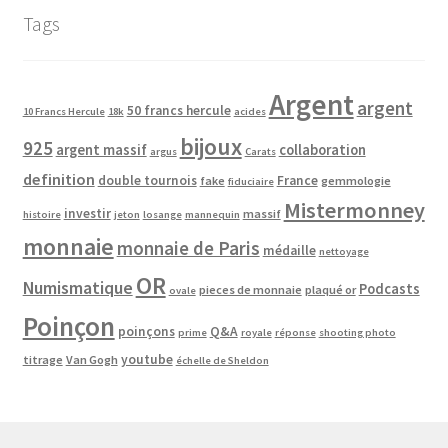
Tags
Argent
argent
50 francs hercule
10 Francs Hercule
18k
acides
bijoux
925
argent massif
collaboration
argus
Carats
definition
double tournois
France
fake
gemmologie
fiduciaire
Mistermonney
investir
massif
histoire
jeton
losange
mannequin
monnaie
monnaie de Paris
médaille
nettoyage
OR
Numismatique
Podcasts
pieces de monnaie
plaqué or
ovale
Poinçon
poinçons
Q&A
prime
royale
réponse
shooting photo
youtube
titrage
Van Gogh
échelle de Sheldon