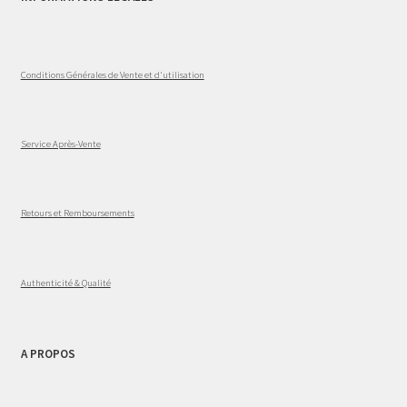
Conditions Générales de Vente et d'utilisation
Service Après-Vente
Retours et Remboursements
Authenticité & Qualité
A PROPOS