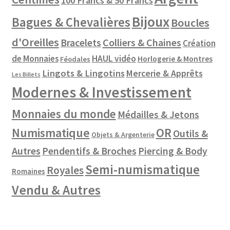
100 Francs & 50 Francs
Bijoux
Bagues & Chevalières
Boucles
d'Oreilles
Colliers & Chaines
Bracelets
Création
de Monnaies
HAUL vidéo
Horlogerie & Montres
Féodales
Lingots & Lingotins
Mercerie & Apprêts
Les Billets
Modernes & Investissement
Monnaies du monde
Médailles & Jetons
Numismatique
OR
Outils &
Objets & Argenterie
Autres
Pendentifs & Broches
Piercing & Body
Semi-numismatique
Royales
Romaines
Vendu & Autres