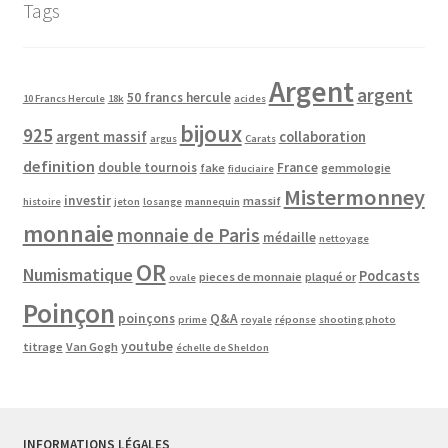
Tags
Argent
argent
50 francs hercule
10 Francs Hercule
18k
acides
bijoux
925
argent massif
collaboration
argus
Carats
definition
double tournois
France
fake
gemmologie
fiduciaire
Mistermonney
investir
massif
histoire
jeton
losange
mannequin
monnaie
monnaie de Paris
médaille
nettoyage
OR
Numismatique
Podcasts
pieces de monnaie
plaqué or
ovale
Poinçon
poinçons
Q&A
prime
royale
réponse
shooting photo
youtube
titrage
Van Gogh
échelle de Sheldon
INFORMATIONS LÉGALES