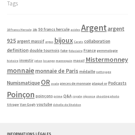
Tags
Argent
argent
50 francs hercule
10 Francs Hercule
18k
acides
bijoux
925
argent massif
collaboration
argus
Carats
definition
double tournois
France
fake
gemmologie
fiduciaire
Mistermonney
investir
massif
histoire
jeton
losange
mannequin
monnaie
monnaie de Paris
médaille
nettoyage
OR
Numismatique
Podcasts
pieces de monnaie
plaqué or
ovale
Poinçon
poinçons
Q&A
prime
royale
réponse
shooting photo
youtube
titrage
Van Gogh
échelle de Sheldon
INFORMATIONS LÉGALES