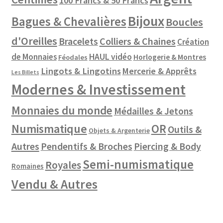
100 Francs & 50 Francs
Bijoux
Bagues & Chevalières
Boucles
d'Oreilles
Colliers & Chaines
Bracelets
Création
de Monnaies
HAUL vidéo
Horlogerie & Montres
Féodales
Lingots & Lingotins
Mercerie & Apprêts
Les Billets
Modernes & Investissement
Monnaies du monde
Médailles & Jetons
Numismatique
OR
Outils &
Objets & Argenterie
Autres
Pendentifs & Broches
Piercing & Body
Semi-numismatique
Royales
Romaines
Vendu & Autres