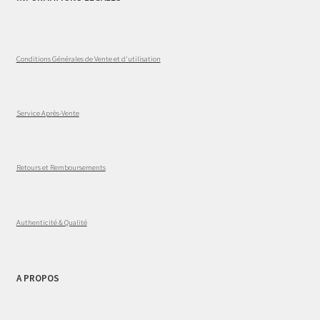
Conditions Générales de Vente et d'utilisation
Service Après-Vente
Retours et Remboursements
Authenticité & Qualité
A PROPOS