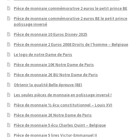
Pièce de monnaie commémorative 2 euros le petit prince BE
Pièce de monnaie commémorative 2 euros BE le petit prince
polissage inversé
Pièce de monnaie 10 Euros Disney 2025
Pièce de monnaie 2 Euros 2008 Droits de l’homme – Belgique
Le logo de notre Dame de Paris
Pièce de monnaie 10€ Notre Dame de Paris
Pièce de monnaie 2€ BU Notre Dame de Paris
Obtenir la qualité Belle épreuve (BE)
Les seules pièces de monnaie en polissage inversé !
Pièce de monnaie ½ écu constitutionnel – Louis XVI
Pièce de monnaie 2€ Notre Dame de Paris
Pièce de monnaie 5 écu Charles Quint – Belgique
Pièce de monnaie 5 lires Victor-Emmanuel II