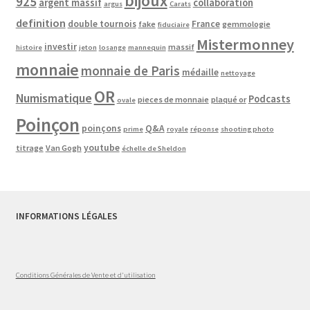
bijoux
925
argent massif
collaboration
argus
Carats
definition
double tournois
France
fake
gemmologie
fiduciaire
Mistermonney
investir
massif
histoire
jeton
losange
mannequin
monnaie
monnaie de Paris
médaille
nettoyage
OR
Numismatique
Podcasts
pieces de monnaie
plaqué or
ovale
Poinçon
poinçons
Q&A
prime
royale
réponse
shooting photo
youtube
titrage
Van Gogh
échelle de Sheldon
INFORMATIONS LÉGALES
Conditions Générales de Vente et d'utilisation