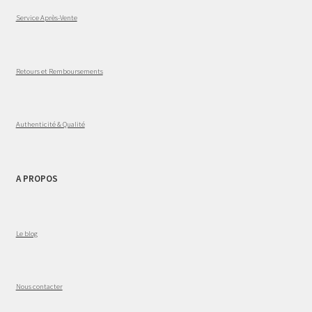
Service Après-Vente
Retours et Remboursements
Authenticité & Qualité
A PROPOS
Le blog
Nous contacter