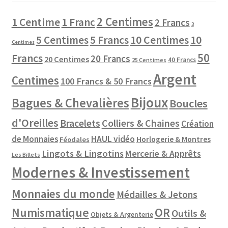
2 Centimes
1 Centime
1 Franc
2 Francs
3
10 Centimes
5 Centimes
5 Francs
10
Centimes
50
Francs
20 Francs
20 Centimes
40 Francs
25 Centimes
Argent
Centimes
100 Francs & 50 Francs
Bijoux
Bagues & Chevalières
Boucles
d'Oreilles
Colliers & Chaines
Bracelets
Création
de Monnaies
HAUL vidéo
Horlogerie & Montres
Féodales
Lingots & Lingotins
Mercerie & Apprêts
Les Billets
Modernes & Investissement
Monnaies du monde
Médailles & Jetons
Numismatique
OR
Outils &
Objets & Argenterie