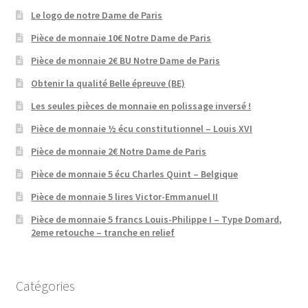
Le logo de notre Dame de Paris
Pièce de monnaie 10€ Notre Dame de Paris
Pièce de monnaie 2€ BU Notre Dame de Paris
Obtenir la qualité Belle épreuve (BE)
Les seules pièces de monnaie en polissage inversé !
Pièce de monnaie ½ écu constitutionnel – Louis XVI
Pièce de monnaie 2€ Notre Dame de Paris
Pièce de monnaie 5 écu Charles Quint – Belgique
Pièce de monnaie 5 lires Victor-Emmanuel II
Pièce de monnaie 5 francs Louis-Philippe I – Type Domard,
2eme retouche – tranche en relief
Catégories