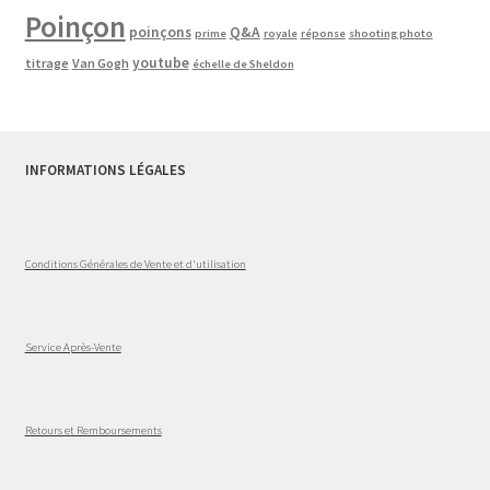
Poinçon
poinçons
Q&A
prime
royale
réponse
shooting photo
youtube
titrage
Van Gogh
échelle de Sheldon
INFORMATIONS LÉGALES
Conditions Générales de Vente et d'utilisation
Service Après-Vente
Retours et Remboursements