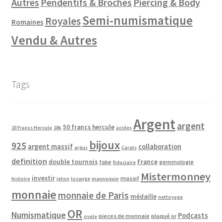
Autres
Pendentifs & Broches
Piercing & Body
Semi-numismatique
Royales
Romaines
Vendu & Autres
Tags
Argent
argent
50 francs hercule
10 Francs Hercule
18k
acides
bijoux
925
argent massif
collaboration
argus
Carats
definition
double tournois
France
fake
gemmologie
fiduciaire
Mistermonney
investir
massif
histoire
jeton
losange
mannequin
monnaie
monnaie de Paris
médaille
nettoyage
OR
Numismatique
Podcasts
pieces de monnaie
plaqué or
ovale