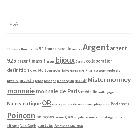
Tags
Argent
argent
50 francs hercule
10 Francs Hercule
18k
acides
bijoux
925
argent massif
collaboration
argus
Carats
definition
double tournois
France
fake
gemmologie
fiduciaire
Mistermonney
investir
massif
histoire
jeton
losange
mannequin
monnaie
monnaie de Paris
médaille
nettoyage
OR
Numismatique
Podcasts
pieces de monnaie
plaqué or
ovale
Poinçon
poinçons
Q&A
prime
royale
réponse
shooting photo
youtube
titrage
Van Gogh
échelle de Sheldon