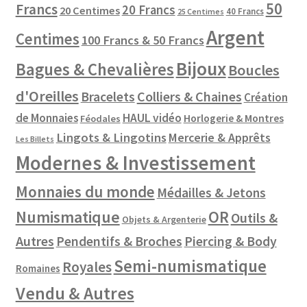
50
Francs
20 Francs
20 Centimes
40 Francs
25 Centimes
Argent
Centimes
100 Francs & 50 Francs
Bijoux
Bagues & Chevalières
Boucles
d'Oreilles
Colliers & Chaines
Bracelets
Création
de Monnaies
HAUL vidéo
Horlogerie & Montres
Féodales
Lingots & Lingotins
Mercerie & Apprêts
Les Billets
Modernes & Investissement
Monnaies du monde
Médailles & Jetons
Numismatique
OR
Outils &
Objets & Argenterie
Autres
Pendentifs & Broches
Piercing & Body
Semi-numismatique
Royales
Romaines
Vendu & Autres