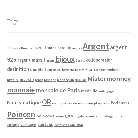
Tags
Argent
argent
50 francs hercule
10 Francs Hercule
18k
acides
bijoux
925
argent massif
collaboration
argus
Carats
definition
double tournois
France
fake
gemmologie
fiduciaire
Mistermonney
investir
massif
histoire
jeton
losange
mannequin
monnaie
monnaie de Paris
médaille
nettoyage
OR
Numismatique
Podcasts
pieces de monnaie
plaqué or
ovale
Poinçon
poinçons
Q&A
prime
royale
réponse
shooting photo
youtube
titrage
Van Gogh
échelle de Sheldon