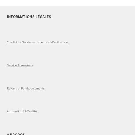
INFORMATIONS LÉGALES
Conditions Générales de Vente et d'utilisation
Service Après-Vente
Retours et Remboursements
Authenticité & Qualité
A PROPOS