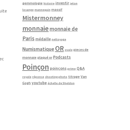
investir
gemmologie
histoire
jeton
massif
losange
mannequin
uite
Mistermonney
monnaie
monnaie de
Paris
médaille
nettoyage
OR
Numismatique
pieces de
ovale
Podcasts
monnaie
plaqué or
ec
Poinçon
poinçons
Q&A
prime
titrage
Van
royale
réponse
shooting photo
youtube
Gogh
échelle de Sheldon