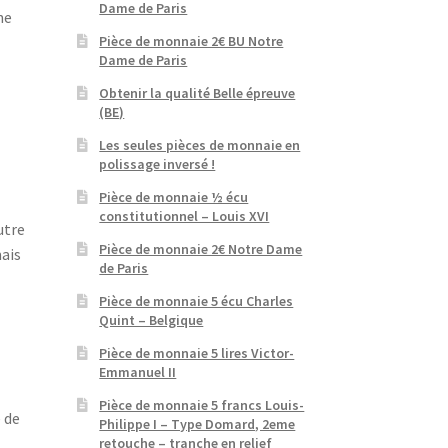
Dame de Paris
ne
Pièce de monnaie 2€ BU Notre
Dame de Paris
Obtenir la qualité Belle épreuve
(BE)
Les seules pièces de monnaie en
polissage inversé !
Pièce de monnaie ½ écu
constitutionnel – Louis XVI
utre
Pièce de monnaie 2€ Notre Dame
mais
de Paris
Pièce de monnaie 5 écu Charles
Quint – Belgique
Pièce de monnaie 5 lires Victor-
Emmanuel II
Pièce de monnaie 5 francs Louis-
 de
Philippe I – Type Domard, 2eme
retouche – tranche en relief