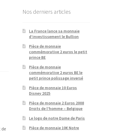
Nos derniers articles
La France lance sa monnaie
d’investissement le Bullion
Pièce de monnaie
commémorative 2 euros le petit
prince BE
Pièce de monnaie
commémorative 2 euros BE le
petit prince polissage inversé
Pièce de monnaie 10 Euros
Disney 2025
Pièce de monnaie 2 Euros 2008
Droits de l’homme – Belgique
Le logo de notre Dame de Paris
Pièce de monnaie 10€ Notre
t de