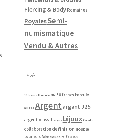
Piercing & Body
Romaines
Semi-
Royales
numismatique
Vendu & Autres
te
Tags
50 francs hercule
10 Francs Hercule
18k
Argent
argent 925
acides
bijoux
argent massif
argus
Carats
definition
collaboration
double
tournois
France
fake
fiduciaire