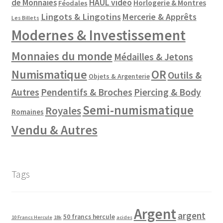
de Monnaies
HAUL vidéo
Horlogerie & Montres
Féodales
Lingots & Lingotins
Mercerie & Apprêts
Les Billets
Modernes & Investissement
Monnaies du monde
Médailles & Jetons
Numismatique
OR
Outils &
Objets & Argenterie
Autres
Pendentifs & Broches
Piercing & Body
Semi-numismatique
Royales
Romaines
Vendu & Autres
Tags
Argent
argent
50 francs hercule
10 Francs Hercule
18k
acides