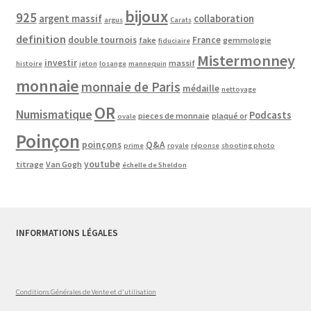
bijoux
925
argent massif
collaboration
argus
Carats
definition
double tournois
France
fake
gemmologie
fiduciaire
Mistermonney
investir
massif
histoire
jeton
losange
mannequin
monnaie
monnaie de Paris
médaille
nettoyage
OR
Numismatique
Podcasts
pieces de monnaie
plaqué or
ovale
Poinçon
poinçons
Q&A
prime
royale
réponse
shooting photo
youtube
titrage
Van Gogh
échelle de Sheldon
INFORMATIONS LÉGALES
Conditions Générales de Vente et d'utilisation