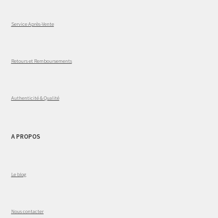
Service Après-Vente
Retours et Remboursements
Authenticité & Qualité
A PROPOS
Le blog
Nous contacter