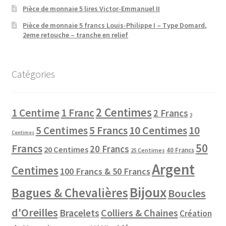
Pièce de monnaie 5 lires Victor-Emmanuel II
Pièce de monnaie 5 francs Louis-Philippe I – Type Domard,
2eme retouche – tranche en relief
Catégories
2 Centimes
1 Centime
1 Franc
2 Francs
3
10 Centimes
5 Centimes
5 Francs
10
Centimes
50
Francs
20 Francs
20 Centimes
40 Francs
25 Centimes
Argent
Centimes
100 Francs & 50 Francs
Bijoux
Bagues & Chevalières
Boucles
d'Oreilles
Colliers & Chaines
Bracelets
Création