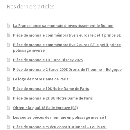
Nos derniers articles
La France lance sa monnaie d’investissement le Bullion
Pièce de monnaie commémorative 2 euros le petit prince BE
Pièce de monnaie commémorative 2 euros BE le petit prince
polissage inversé
Pièce de monnaie 10 Euros Disney 2025
Pièce de monnaie 2 Euros 2008 Droits de l’homme – Belgique
Le logo de notre Dame de Paris
Pièce de monnaie 10€ Notre Dame de Paris
Pièce de monnaie 2€ BU Notre Dame de Paris
Obtenir la qualité Belle épreuve (BE)
Les seules pièces de monnaie en polissage inversé !
Pièce de monnaie ½ écu constitutionnel – Louis XVI