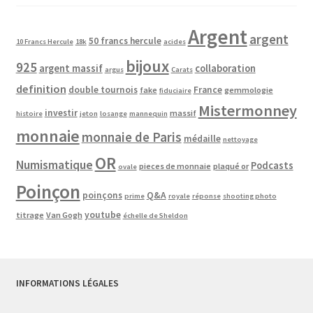
Argent
argent
50 francs hercule
10 Francs Hercule
18k
acides
bijoux
925
argent massif
collaboration
argus
Carats
definition
double tournois
France
fake
gemmologie
fiduciaire
Mistermonney
investir
massif
histoire
jeton
losange
mannequin
monnaie
monnaie de Paris
médaille
nettoyage
OR
Numismatique
Podcasts
pieces de monnaie
plaqué or
ovale
Poinçon
poinçons
Q&A
prime
royale
réponse
shooting photo
youtube
titrage
Van Gogh
échelle de Sheldon
INFORMATIONS LÉGALES