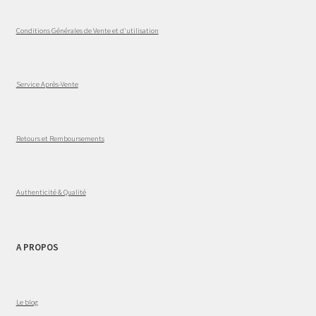
Conditions Générales de Vente et d'utilisation
Service Après-Vente
Retours et Remboursements
Authenticité & Qualité
A PROPOS
Le blog