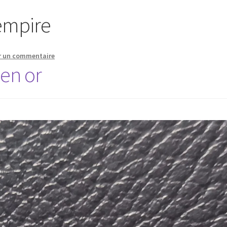
empire
r un commentaire
en or