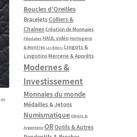
Boucles d'Oreilles
Colliers &
Bracelets
Chaines
Création de Monnaies
HAUL vidéo
Horlogerie
Féodales
Lingots &
& Montres
Les Billets
Lingotins
Mercerie & Apprêts
Modernes &
Investissement
Monnaies du monde
 de
Médailles & Jetons
Numismatique
Objets &
OR
Outils & Autres
Argenterie
Pendentifs & Broches