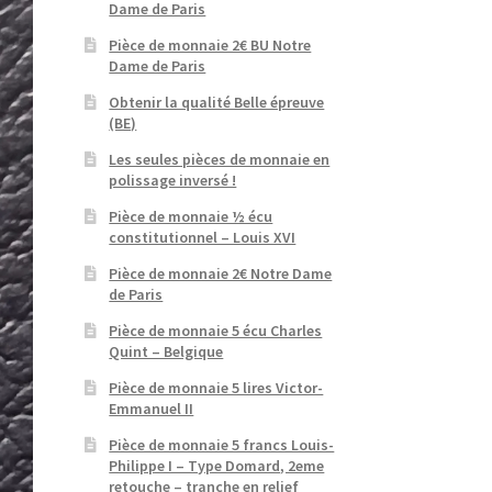
Dame de Paris
Pièce de monnaie 2€ BU Notre
Dame de Paris
Obtenir la qualité Belle épreuve
(BE)
Les seules pièces de monnaie en
polissage inversé !
Pièce de monnaie ½ écu
constitutionnel – Louis XVI
Pièce de monnaie 2€ Notre Dame
de Paris
Pièce de monnaie 5 écu Charles
Quint – Belgique
Pièce de monnaie 5 lires Victor-
Emmanuel II
Pièce de monnaie 5 francs Louis-
Philippe I – Type Domard, 2eme
retouche – tranche en relief