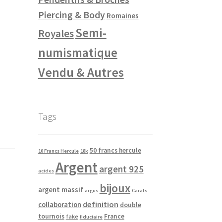
Piercing & Body
Romaines
Semi-
Royales
numismatique
Vendu & Autres
Tags
50 francs hercule
10 Francs Hercule
18k
Argent
argent 925
acides
bijoux
argent massif
argus
Carats
definition
collaboration
double
tournois
France
fake
fiduciaire