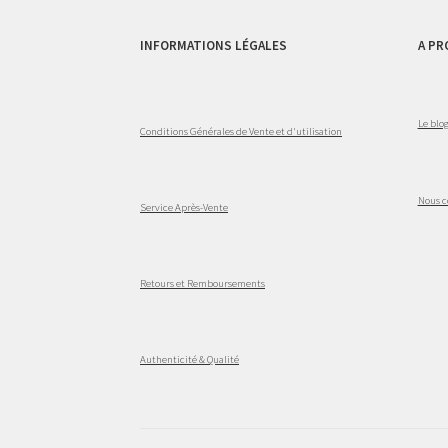
INFORMATIONS LÉGALES
A PR
Le blo
Conditions Générales de Vente et d'utilisation
Nous c
Service Après-Vente
Retours et Remboursements
Authenticité & Qualité