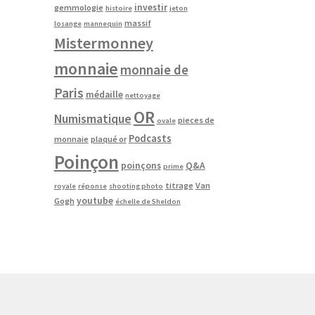
investir
gemmologie
histoire
jeton
massif
losange
mannequin
Mistermonney
monnaie
monnaie de
Paris
médaille
nettoyage
OR
Numismatique
pieces de
ovale
Podcasts
monnaie
plaqué or
Poinçon
poinçons
Q&A
prime
titrage
Van
royale
réponse
shooting photo
youtube
Gogh
échelle de Sheldon