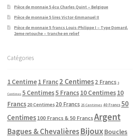
Pièce de monnaie 5 écu Charles Quint – Belgique
Pièce de monnaie 5 lires Victor-Emmanuel II
Pièce de monnaie 5 francs Louis-Philippe I – Type Domard,
2eme retouche – tranche en relief
Catégories
2 Centimes
1 Centime
1 Franc
2 Francs
3
10 Centimes
5 Centimes
5 Francs
10
Centimes
50
Francs
20 Francs
20 Centimes
40 Francs
25 Centimes
Argent
Centimes
100 Francs & 50 Francs
Bijoux
Bagues & Chevalières
Boucles