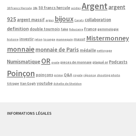
Argent
argent
50 francs hercule
10 Francs Hercule
18k
acides
bijoux
925
argent massif
collaboration
argus
Carats
definition
double tournois
France
fake
gemmologie
fiduciaire
Mistermonney
investir
massif
histoire
jeton
losange
mannequin
monnaie
monnaie de Paris
médaille
nettoyage
OR
Numismatique
Podcasts
pieces de monnaie
plaqué or
ovale
Poinçon
poinçons
Q&A
prime
royale
réponse
shooting photo
youtube
titrage
Van Gogh
échelle de Sheldon
INFORMATIONS LÉGALES