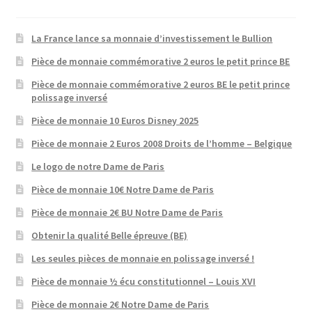
La France lance sa monnaie d’investissement le Bullion
Pièce de monnaie commémorative 2 euros le petit prince BE
Pièce de monnaie commémorative 2 euros BE le petit prince
polissage inversé
Pièce de monnaie 10 Euros Disney 2025
Pièce de monnaie 2 Euros 2008 Droits de l’homme – Belgique
Le logo de notre Dame de Paris
Pièce de monnaie 10€ Notre Dame de Paris
Pièce de monnaie 2€ BU Notre Dame de Paris
Obtenir la qualité Belle épreuve (BE)
Les seules pièces de monnaie en polissage inversé !
Pièce de monnaie ½ écu constitutionnel – Louis XVI
Pièce de monnaie 2€ Notre Dame de Paris