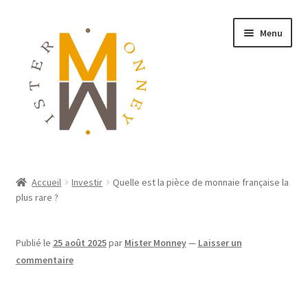
Menu
ACCUEIL
Accueil
Investir
Quelle est la pièce de monnaie française la
plus rare ?
MONNAIES
BIJOUX
Publié le
25 août 2025
par
Mister Monney
—
Laisser un
commentaire
BLOG