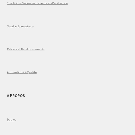
Conditions Générales de Vente et d'utilisation
Service Après-Vente
Retours et Remboursements
Authenticité & Qualité
A PROPOS
Le blog