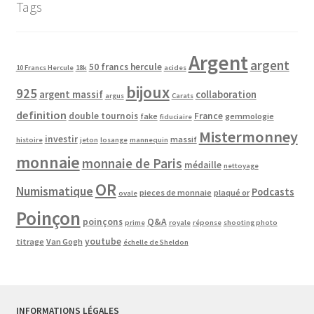
Tags
Argent
argent
50 francs hercule
10 Francs Hercule
18k
acides
bijoux
925
argent massif
collaboration
argus
Carats
definition
double tournois
France
fake
gemmologie
fiduciaire
Mistermonney
investir
massif
histoire
jeton
losange
mannequin
monnaie
monnaie de Paris
médaille
nettoyage
OR
Numismatique
Podcasts
pieces de monnaie
plaqué or
ovale
Poinçon
poinçons
Q&A
prime
royale
réponse
shooting photo
youtube
titrage
Van Gogh
échelle de Sheldon
INFORMATIONS LÉGALES