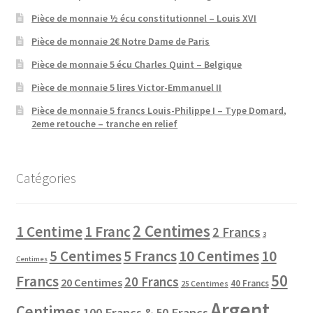
Pièce de monnaie ½ écu constitutionnel – Louis XVI
Pièce de monnaie 2€ Notre Dame de Paris
Pièce de monnaie 5 écu Charles Quint – Belgique
Pièce de monnaie 5 lires Victor-Emmanuel II
Pièce de monnaie 5 francs Louis-Philippe I – Type Domard,
2eme retouche – tranche en relief
Catégories
2 Centimes
1 Centime
1 Franc
2 Francs
3
10 Centimes
5 Centimes
5 Francs
10
Centimes
50
Francs
20 Francs
20 Centimes
40 Francs
25 Centimes
Argent
Centimes
100 Francs & 50 Francs