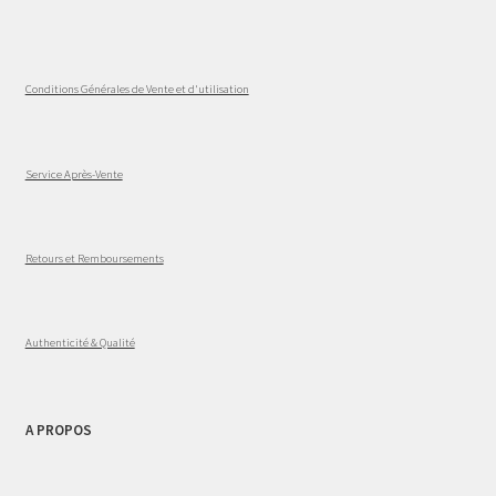
Conditions Générales de Vente et d'utilisation
Service Après-Vente
Retours et Remboursements
Authenticité & Qualité
A PROPOS