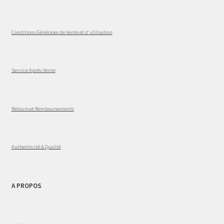
Conditions Générales de Vente et d'utilisation
Service Après-Vente
Retours et Remboursements
Authenticité & Qualité
A PROPOS