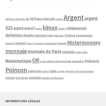
Argent
argent
50 francs hercule
10 Francs Hercule
18k
acides
bijoux
925
argent massif
collaboration
argus
Carats
definition
double tournois
France
fake
gemmologie
fiduciaire
Mistermonney
investir
massif
histoire
jeton
losange
mannequin
monnaie
monnaie de Paris
médaille
nettoyage
OR
Numismatique
Podcasts
pieces de monnaie
plaqué or
ovale
Poinçon
poinçons
Q&A
prime
royale
réponse
shooting photo
youtube
titrage
Van Gogh
échelle de Sheldon
INFORMATIONS LÉGALES