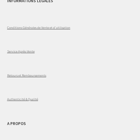
INFORMATIONS LÉGALES
Conditions Générales de Vente et d'utilisation
Service Après-Vente
Retours et Remboursements
Authenticité & Qualité
A PROPOS