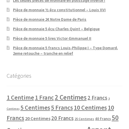
Les seules pièces de monnaie en polissage inversé !
Pièce de monnaie ½ écu constitutionnel – Louis XVI
Pièce de monnaie 2€ Notre Dame de Paris
Pièce de monnaie 5 écu Charles Quint – Belgique
Pièce de monnaie 5 lires Victor-Emmanuel II
Pièce de monnaie 5 francs Louis-Philippe I – Type Domard,
2eme retouche – tranche en relief
Catégories
2 Centimes
1 Centime
1 Franc
2 Francs
3
10 Centimes
5 Centimes
5 Francs
10
Centimes
50
Francs
20 Francs
20 Centimes
40 Francs
25 Centimes