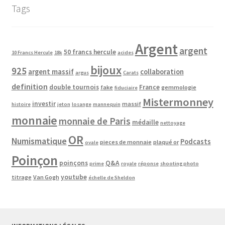
Tags
Argent
argent
50 francs hercule
10 Francs Hercule
18k
acides
bijoux
925
argent massif
collaboration
argus
Carats
definition
double tournois
France
fake
gemmologie
fiduciaire
Mistermonney
investir
massif
histoire
jeton
losange
mannequin
monnaie
monnaie de Paris
médaille
nettoyage
OR
Numismatique
Podcasts
pieces de monnaie
plaqué or
ovale
Poinçon
poinçons
Q&A
prime
royale
réponse
shooting photo
youtube
titrage
Van Gogh
échelle de Sheldon