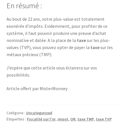
En résumé :
Au bout de 22 ans, votre plus-value est totalement
exonérée d’impôts. Evidemment, pour profiter de ce
système, il faut pouvoir produire une preuve d’achat
nominative et datée. A la place de la
taxe
sur les plus-
values (TVP), vous pouvez opter de payer la
taxe
sur les
métaux précieux (TMP).
J’espère que cette article vous éclairera sur vos
possibilités.
Article offert par MisterMonney
Catégorie :
Uncategorized
Étiquettes :
Fiscalité sur l'or
,
impot
,
OR
,
taxe TMP
,
taxe TVP