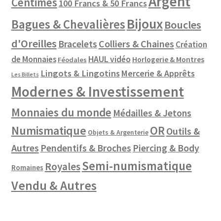
Argent
Centimes
100 Francs & 50 Francs
Bijoux
Bagues & Chevalières
Boucles
d'Oreilles
Colliers & Chaines
Bracelets
Création
de Monnaies
HAUL vidéo
Horlogerie & Montres
Féodales
Lingots & Lingotins
Mercerie & Apprêts
Les Billets
Modernes & Investissement
Monnaies du monde
Médailles & Jetons
Numismatique
OR
Outils &
Objets & Argenterie
Autres
Pendentifs & Broches
Piercing & Body
Semi-numismatique
Royales
Romaines
Vendu & Autres