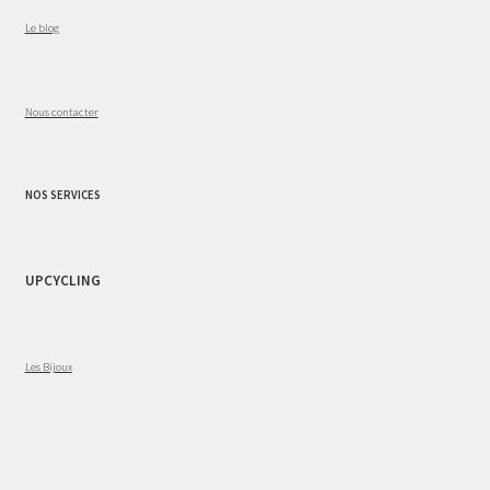
Le blog
Nous contacter
NOS SERVICES
UPCYCLING
Les Bijoux